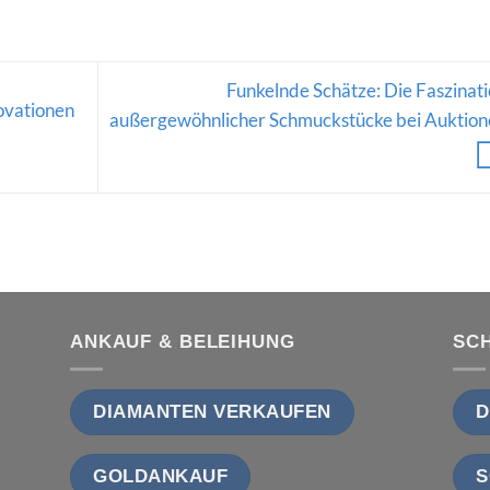
Funkelnde Schätze: Die Faszinat
ovationen
außergewöhnlicher Schmuckstücke bei Auktion
ANKAUF & BELEIHUNG
SC
DIAMANTEN VERKAUFEN
D
GOLDANKAUF
S