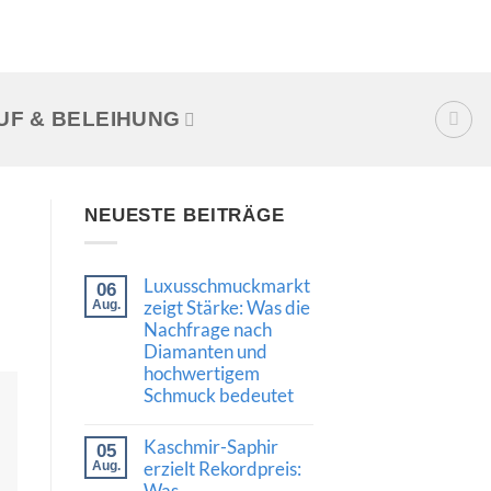
UF & BELEIHUNG
NEUESTE BEITRÄGE
Luxusschmuckmarkt
06
zeigt Stärke: Was die
Aug.
Nachfrage nach
Diamanten und
hochwertigem
Schmuck bedeutet
Keine
Kommentare
Kaschmir-Saphir
05
zu
Luxusschmuckmarkt
erzielt Rekordpreis:
Aug.
zeigt
Was