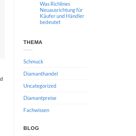
Was Richlines
Neue
Impulse
Neuausrichtung für
für
Käufer und Händler
den
internationalen
bedeutet
Diamanthandel
Keine
Kommentare
zu
Strategische
THEMA
Führung
im
Diamant-
und
Schmuck
Schmuckhandel:
Was
Richlines
Diamanthandel
Neuausrichtung
nd
für
Käufer
Uncategorized
und
Händler
bedeutet
Diamantpreise
Fachwissen
BLOG