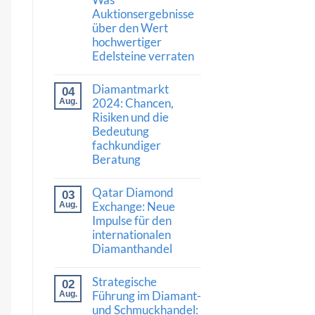
Stärke:
Auktionsergebnisse
Was
die
über den Wert
Nachfrage
hochwertiger
nach
Diamanten
Edelsteine verraten
und
hochwertigem
Keine
Schmuck
Kommentare
Diamantmarkt
04
zu
bedeutet
Kaschmir-
2024: Chancen,
Aug.
Saphir
Risiken und die
erzielt
Bedeutung
Rekordpreis:
Was
fachkundiger
Auktionsergebnisse
Beratung
über
den
Keine
Wert
Kommentare
hochwertiger
Qatar Diamond
03
zu
Edelsteine
Diamantmarkt
Exchange: Neue
Aug.
verraten
2024:
Impulse für den
Chancen,
internationalen
Risiken
und
Diamanthandel
die
Bedeutung
Keine
fachkundiger
Kommentare
Strategische
02
Beratung
zu
Qatar
Führung im Diamant-
Aug.
Diamond
und Schmuckhandel:
Exchange: