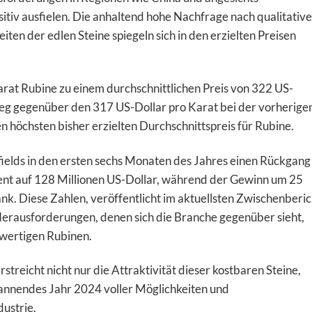
itiv ausfielen. Die anhaltend hohe Nachfrage nach qualitativ
iten der edlen Steine spiegeln sich in den erzielten Preisen
rat Rubine zu einem durchschnittlichen Preis von 322 US-
tieg gegenüber den 317 US-Dollar pro Karat bei der vorherige
n höchsten bisher erzielten Durchschnittspreis für Rubine.
fields in den ersten sechs Monaten des Jahres einen Rückgang
t auf 128 Millionen US-Dollar, während der Gewinn um 25
nk. Diese Zahlen, veröffentlicht im aktuellsten Zwischenberic
erausforderungen, denen sich die Branche gegenüber sieht,
hwertigen Rubinen.
reicht nicht nur die Attraktivität dieser kostbaren Steine,
annendes Jahr 2024 voller Möglichkeiten und
ustrie.