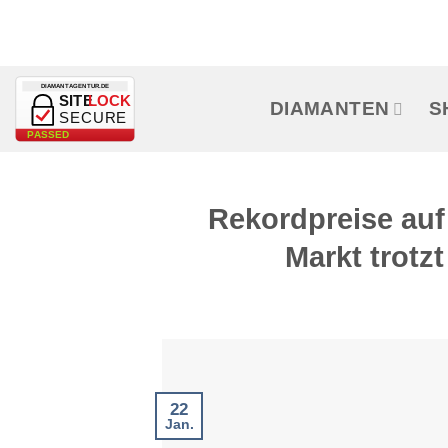
Zum
Inhalt
springen
DIAMANTAGENTUR.DE
SITE
LOCK
DIAMANTEN
S
SECURE
PASSED
Rekordpreise auf 
Markt trotz
22
Jan.