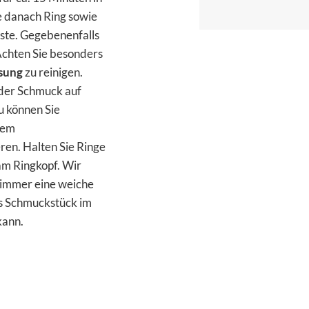
e danach Ring sowie
rste. Gegebenenfalls
Achten Sie besonders
ssung
zu reinigen.
oder Schmuck auf
u können Sie
nem
ren. Halten Sie Ringe
 am Ringkopf. Wir
 immer eine weiche
s Schmuckstück im
kann.