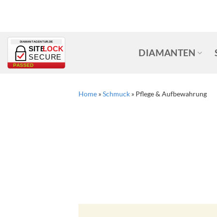
Zum
Inhalt
springen
DIAMANTAGENTUR.DE
SITE
LOCK
DIAMANTEN
SECURE
PASSED
Home
»
Schmuck
»
Pflege & Aufbewahrung