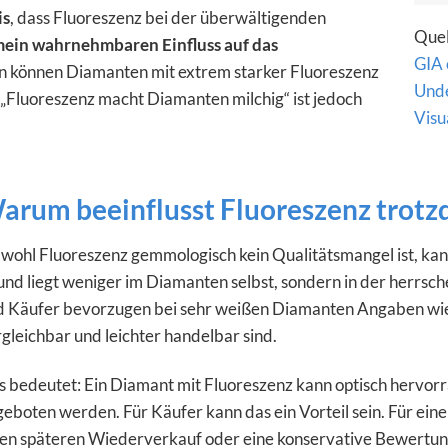
is
, dass Fluoreszenz bei der überwältigenden
Quel
mein wahrnehmbaren Einfluss auf das
GIA 
len können Diamanten mit extrem starker Fluoreszenz
Unde
 „Fluoreszenz macht Diamanten milchig“ ist jedoch
Visu
arum beeinflusst Fluoreszenz trotz
ohl Fluoreszenz gemmologisch kein Qualitätsmangel ist, kann
nd liegt weniger im Diamanten selbst, sondern in der herrs
 Käufer bevorzugen bei sehr weißen Diamanten Angaben wie „N
gleichbar und leichter handelbar sind.
 bedeutet: Ein Diamant mit Fluoreszenz kann optisch hervor
eboten werden. Für Käufer kann das ein Vorteil sein. Für eine
en späteren Wiederverkauf oder eine konservative Bewertun