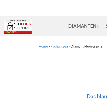
Zum
Inhalt
springen
DIAMANTAGENTUR.DE
SITE
LOCK
DIAMANTEN
SECURE
PASSED
Home
»
Fachwissen
»
Diamant Fluoreszenz
Das blau