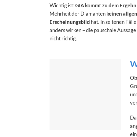
Wichtig ist:
GIA kommt zu dem Ergebn
Mehrheit der Diamanten
keinen allge
Erscheinungsbild
hat. In seltenen Fäl
anders wirken – die pauschale Aussage
nicht richtig.
W
Obw
Gru
und
ver
Das
ang
ein