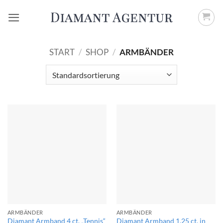
Zum
Inhalt
springen
START
/
SHOP
/
ARMBÄNDER
ARMBÄNDER
ARMBÄNDER
Diamant Armband 4 ct. „Tennis“
Diamant Armband 1,25 ct. in