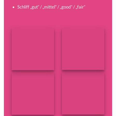
Schliff „gut“ / „mittel“ / „good“ / „fair“