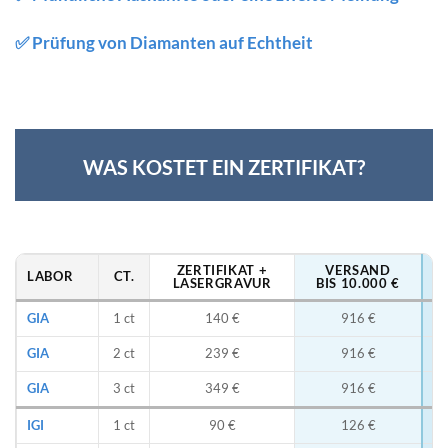
✅ Prüfung von Diamanten auf Echtheit
WAS KOSTET EIN ZERTIFIKAT?
ZERTIFIKAT +
VERSAND
LABOR
CT.
LASERGRAVUR
BIS 10.000 €
GIA
1 ct
140 €
916 €
GIA
2 ct
239 €
916 €
GIA
3 ct
349 €
916 €
IGI
1 ct
90 €
126 €