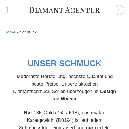
Zum
Inhalt
springen
Home
»
Schmuck
UNSER SCHMUCK
Modernste Herstellung, höchste Qualität und
beste Preise. Unsere aktuellen
Diamantschmuck Serien überzeugen im
Design
und
Niveau
:
Nur
18K Gold (750 / K18), das exakte
Karatgewicht (D0194) ist auf jedem
Schmuckstück eingraviert und
nur
perfekt