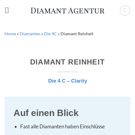
Zum
Inhalt
springen
Home
»
Diamanten
»
Die 4C
»
Diamant Reinheit
DIAMANT REINHEIT
Die 4 C – Clarity
Auf einen Blick
Fast alle Diamanten haben Einschlüsse