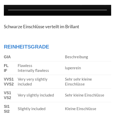
Schwarze Einschlüsse verteilt im Brillant
REINHEITSGRADE
Beschreibung
GIA
Flawless
FL
lupenrein
Internally flawless
IF
Very very slightly
Sehr sehr kleine
VVS1
included
Einschlüsse
VVS2
VS1
Very slightly included
Sehr kleine Einschlüsse
VS2
SI1
Slightly included
Kleine Einschlüsse
SI2