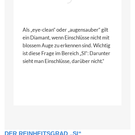
„
„
Als „eye-clean“ oder „augensauber“ gilt
„Lupenrei
ein Diamant, wenn Einschlüsse nicht mit
„FL“ (flaw
blossem Auge zu erkennen sind. Wichtig
flawless).
ist diese Frage im Bereich „SI“: Darunter
Merkmale
sieht man Einschlüsse, darüber nicht.“
Polierstr
Kratzer a
es allerdi
DER REINHEITSGRAD „SI“