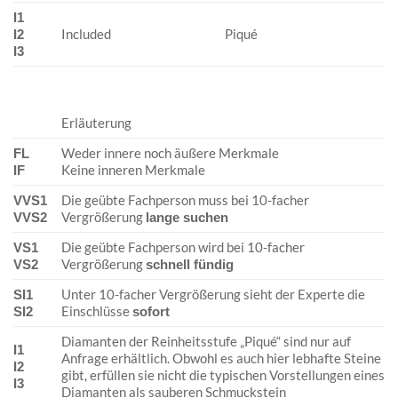
I1
Included
Piqué
I2
I3
Erläuterung
Weder innere noch äußere Merkmale
FL
Keine inneren Merkmale
IF
Die geübte Fachperson muss bei 10-facher
VVS1
Vergrößerung
VVS2
lange suchen
Die geübte Fachperson wird bei 10-facher
VS1
Vergrößerung
VS2
schnell fündig
Unter 10-facher Vergrößerung sieht der Experte die
SI1
Einschlüsse
SI2
sofort
Diamanten der Reinheitsstufe „Piqué“ sind nur auf
I1
Anfrage erhältlich. Obwohl es auch hier lebhafte Steine
I2
gibt, erfüllen sie nicht die typischen Vorstellungen eines
I3
Diamanten als sauberen Schmuckstein