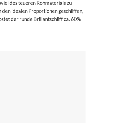
oviel des teueren Rohmaterials zu
n den idealen Proportionen geschliffen,
tet der runde Brillantschliff ca. 60%