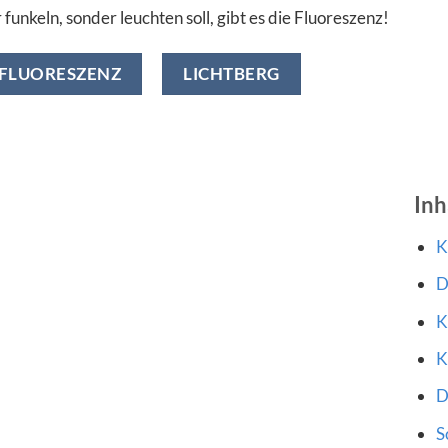
 funkeln, sonder leuchten soll, gibt es die Fluoreszenz!
FLUORESZENZ
LICHTBERG
Inh
K
D
K
K
D
S