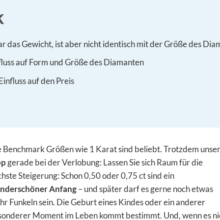
k
ar das Gewicht, ist aber nicht identisch mit der Größe des Di
nfluss auf Form und Größe des Diamanten
influss auf den Preis
 Benchmark Größen wie 1 Karat sind beliebt. Trotzdem unse
pp
gerade bei der Verlobung: Lassen Sie sich Raum für die
hste Steigerung: Schon 0,50 oder 0,75 ct sind ein
nderschöner Anfang
– und später darf es gerne noch etwas
r Funkeln sein. Die Geburt eines Kindes oder ein anderer
sonderer Moment im Leben kommt bestimmt. Und, wenn es ni