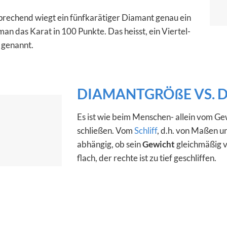
prechend wiegt ein fünfkarätiger Diamant genau ein
an das Karat in 100 Punkte. Das heisst, ein Viertel-
 genannt.
DIAMANTGRÖßE VS.
Es ist wie beim Menschen- allein vom Gewi
schließen. Vom
Schliff
, d.h. von Maßen un
abhängig, ob sein
Gewicht
gleichmäßig ve
flach, der rechte ist zu tief geschliffen.