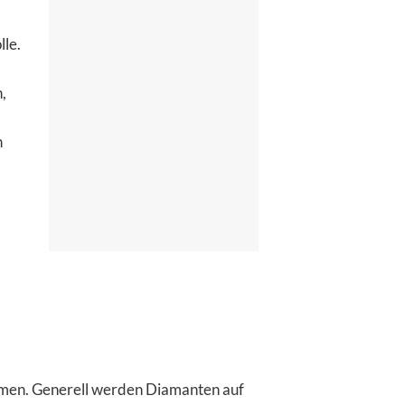
lle.
,
n
mmen. Generell werden Diamanten auf