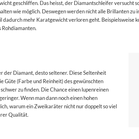
icht geschliffen. Das heisst, der Diamantschleifer versucht s
alten wie möglich. Deswegen werden nicht alle Brillanten zu i
l dadurch mehr Karatgewicht verloren geht. Beispielsweise kos
s Rohdiamanten.
er der Diamant, desto seltener. Diese Seltenheit
 die Güte (Farbe und Reinheit) des gewünschten
s schwer zu finden. Die Chance einen lupenreinen
ch geringer. Wenn man dann noch einen hohen
ich, warum ein Zweikaräter nicht nur doppelt so viel
rer Qualität.