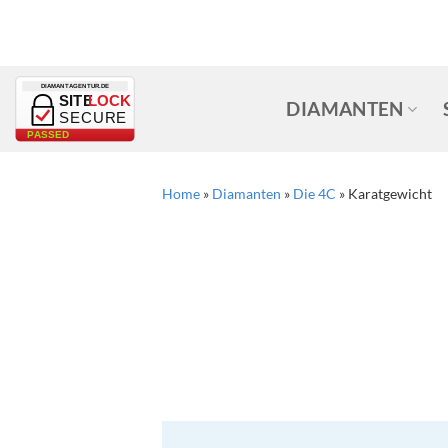
Zum
Inhalt
springen
DIAMANTAGENTUR.DE
SITE
LOCK
DIAMANTEN
SECURE
PASSED
Home
»
Diamanten
»
Die 4C
»
Karatgewicht