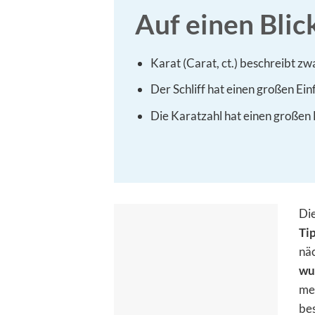
Auf einen Blic
Karat (Carat, ct.) beschreibt zw
Der Schliff hat einen großen Ei
Die Karatzahl hat einen großen E
Die
Ti
näc
wu
meh
be