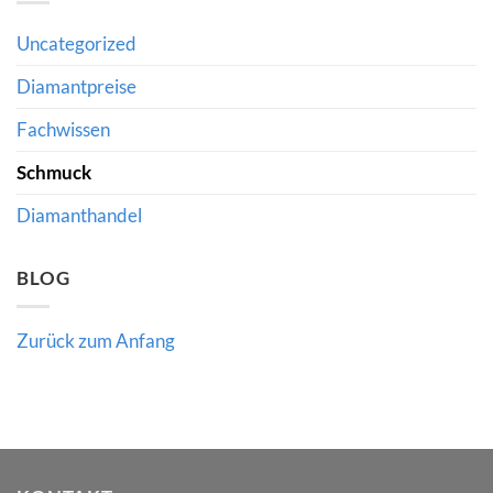
Chancen,
den
Risiken
Wert
und
hochwertiger
Uncategorized
die
Edelsteine
Bedeutung
verraten
fachkundiger
Diamantpreise
Beratung
Fachwissen
Schmuck
Diamanthandel
BLOG
Zurück zum Anfang