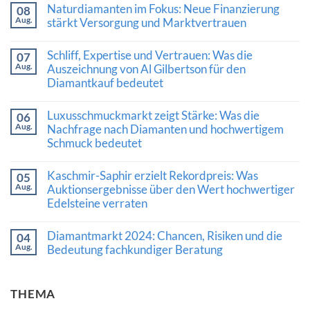
Naturdiamanten im Fokus: Neue Finanzierung
08
Aug.
stärkt Versorgung und Marktvertrauen
Keine
Kommentare
Schliff, Expertise und Vertrauen: Was die
07
zu
Aug.
Naturdiamanten
Auszeichnung von Al Gilbertson für den
im
Diamantkauf bedeutet
Fokus:
Neue
Keine
Finanzierung
Kommentare
Luxusschmuckmarkt zeigt Stärke: Was die
stärkt
06
zu
Versorgung
Aug.
Schliff,
Nachfrage nach Diamanten und hochwertigem
und
Expertise
Schmuck bedeutet
Marktvertrauen
und
Vertrauen:
Keine
Was
Kommentare
Kaschmir-Saphir erzielt Rekordpreis: Was
die
05
zu
Auszeichnung
Aug.
Luxusschmuckmarkt
Auktionsergebnisse über den Wert hochwertiger
von
zeigt
Edelsteine verraten
Al
Stärke:
Gilbertson
Was
Keine
für
die
Kommentare
den
Diamantmarkt 2024: Chancen, Risiken und die
Nachfrage
04
zu
Diamantkauf
nach
Aug.
Kaschmir-
Bedeutung fachkundiger Beratung
bedeutet
Diamanten
Saphir
und
Keine
erzielt
hochwertigem
Kommentare
Rekordpreis:
Schmuck
zu
Was
THEMA
bedeutet
Diamantmarkt
Auktionsergebnisse
2024:
über