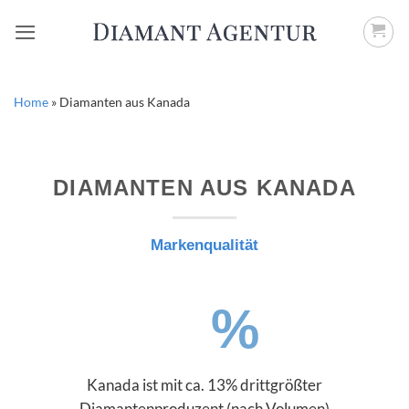
Zum
Inhalt
springen
Home
»
Diamanten aus Kanada
DIAMANTEN AUS KANADA
Markenqualität
%
Kanada ist mit ca. 13% drittgrößter
Diamantenproduzent (nach Volumen)