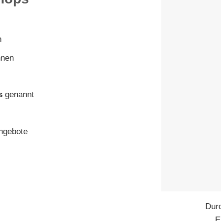
n
nnen
s
genannt
Angebote
Dur
E