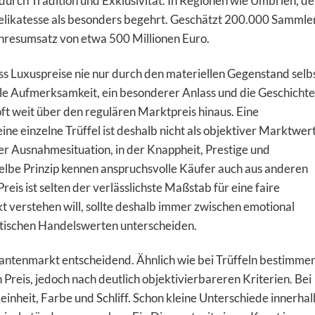
urch Tradition und Exklusivität. In Regionen wie Umbrien, de
elikatesse als besonders begehrt. Geschätzt 200.000 Sammle
Jahresumsatz von etwa 500 Millionen Euro.
s Luxuspreise nie nur durch den materiellen Gegenstand selb
ale Aufmerksamkeit, ein besonderer Anlass und die Geschichte
ft weit über den regulären Marktpreis hinaus. Eine
e einzelne Trüffel ist deshalb nicht als objektiver Marktwer
er Ausnahmesituation, in der Knappheit, Prestige und
lbe Prinzip kennen anspruchsvolle Käufer auch aus anderen
eis ist selten der verlässlichste Maßstab für eine faire
verstehen will, sollte deshalb immer zwischen emotional
tischen Handelswerten unterscheiden.
antenmarkt entscheidend. Ähnlich wie bei Trüffeln bestimme
Preis, jedoch nach deutlich objektivierbareren Kriterien. Bei
einheit, Farbe und Schliff. Schon kleine Unterschiede innerhal