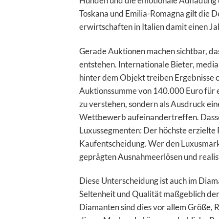
Hunden und die emotionale Aufladung d
Toskana und Emilia-Romagna gilt die D
erwirtschaften in Italien damit einen 
Gerade Auktionen machen sichtbar, das
entstehen. Internationale Bieter, medi
hinter dem Objekt treiben Ergebnisse o
Auktionssumme von 140.000 Euro für ein
zu verstehen, sondern als Ausdruck ein
Wettbewerb aufeinandertreffen. Dasse
Luxussegmenten: Der höchste erzielte Pr
Kaufentscheidung. Wer den Luxusmarkt 
geprägten Ausnahmeerlösen und realis
Diese Unterscheidung ist auch im Diam
Seltenheit und Qualität maßgeblich den 
Diamanten sind dies vor allem Größe, R