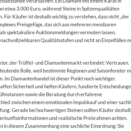
isabstände verursachen. Ein Diamant mit einem Karat in
 bei etwa 3.000 Euro, während Steine in Spitzenqualitäten
. Für Käufer ist deshalb wichtig zu verstehen, dass nicht „der
omplexes Preisgefüge, das sich aus mehreren messbaren
als spektakuläre Auktionsmeldungen vermuten lassen,
 nachvollziehbaren Qualitätsstufen und nicht an Einzelfällen m
ktor, der Trüffel- und Diamantenmarkt verbindet: Vertrauen.
bedeutende Rolle, weil bestimmte Regionen und Saisonfenster m
 Im Diamantenhandel ist dieser Punkt noch wichtiger.
affen Sicherheit und helfen Käufern, fundierte Entscheidung
rüfinstanzen sowie die Beratung durch erfahrene
ied zwischen einem emotionalen Impulskauf und einer sachl
fung. Gerade bei hochwertigen Steinen sollten Käufer deshal
Herkunftsinformationen und realistische Preisrahmen achten.
n in diesem Zusammenhang eine sachliche Einordnung: Sie