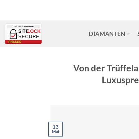
Zum
Inhalt
springen
DIAMANTAGENTUR.DE
SITE
LOCK
DIAMANTEN
SECURE
PASSED
Von der Trüffel
Luxuspre
13
Mai