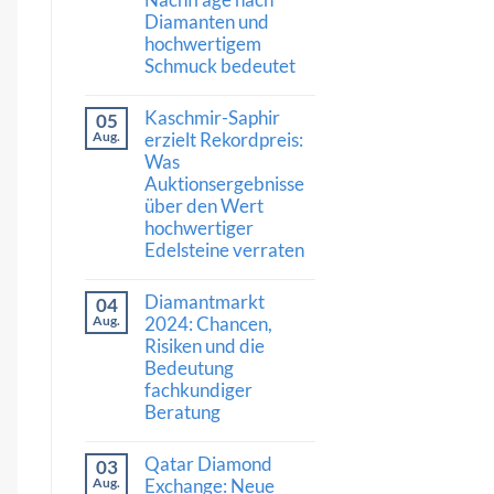
und
Diamanten und
Vertrauen:
Was
hochwertigem
die
Schmuck bedeutet
Auszeichnung
von
Keine
Al
Kommentare
Gilbertson
Kaschmir-Saphir
05
zu
für
Luxusschmuckmarkt
Aug.
erzielt Rekordpreis:
den
zeigt
Diamantkauf
Was
Stärke:
bedeutet
Auktionsergebnisse
Was
die
über den Wert
Nachfrage
hochwertiger
nach
Diamanten
Edelsteine verraten
und
hochwertigem
Keine
Schmuck
Kommentare
Diamantmarkt
04
zu
bedeutet
Kaschmir-
Aug.
2024: Chancen,
Saphir
Risiken und die
erzielt
Bedeutung
Rekordpreis:
Was
fachkundiger
Auktionsergebnisse
Beratung
über
den
Keine
Wert
Kommentare
hochwertiger
Qatar Diamond
03
zu
Edelsteine
Diamantmarkt
Aug.
Exchange: Neue
verraten