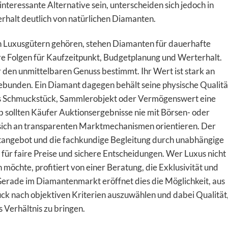
nteressante Alternative sein, unterscheiden sich jedoch in
rhalt deutlich von natürlichen Diamanten.
n Luxusgütern gehören, stehen Diamanten für dauerhafte
re Folgen für Kaufzeitpunkt, Budgetplanung und Werterhalt.
für den unmittelbaren Genuss bestimmt. Ihr Wert ist stark an
gebunden. Ein Diamant dagegen behält seine physische Qualitä
ls Schmuckstück, Sammlerobjekt oder Vermögenswert eine
lb sollten Käufer Auktionsergebnisse nie mit Börsen- oder
sich an transparenten Marktmechanismen orientieren. Der
tangebot und die fachkundige Begleitung durch unabhängige
für faire Preise und sichere Entscheidungen. Wer Luxus nicht
öchte, profitiert von einer Beratung, die Exklusivität und
erade im Diamantenmarkt eröffnet dies die Möglichkeit, aus
ck nach objektiven Kriterien auszuwählen und dabei Qualität
 Verhältnis zu bringen.