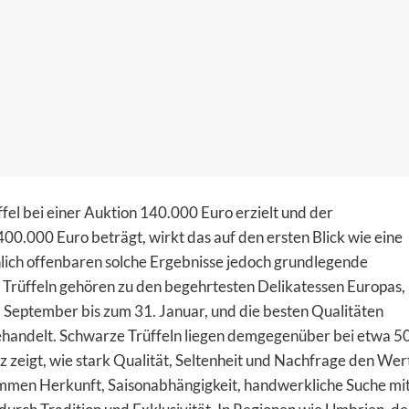
ffel bei einer Auktion 140.000 Euro erzielt und der
0.000 Euro beträgt, wirkt das auf den ersten Blick wie eine
lich offenbaren solche Ergebnisse jedoch grundlegende
rüffeln gehören zu den begehrtesten Delikatessen Europas,
1. September bis zum 31. Januar, und die besten Qualitäten
ehandelt. Schwarze Trüffeln liegen demgegenüber bei etwa 5
enz zeigt, wie stark Qualität, Seltenheit und Nachfrage den Wer
ommen Herkunft, Saisonabhängigkeit, handwerkliche Suche mi