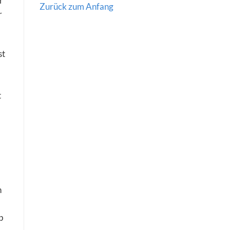
r
Zurück zum Anfang
r
st
t
n
b