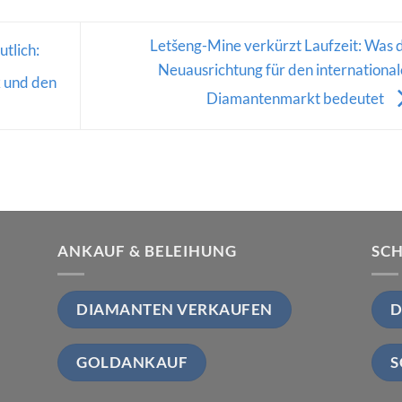
Letšeng-Mine verkürzt Laufzeit: Was 
tlich:
Neuausrichtung für den internationa
k und den
Diamantenmarkt bedeutet
ANKAUF & BELEIHUNG
SC
DIAMANTEN VERKAUFEN
D
GOLDANKAUF
S