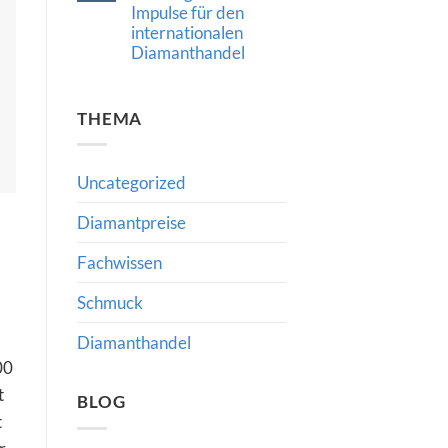
2024:
Impulse für den
Chancen,
internationalen
Risiken
und
Diamanthandel
die
Bedeutung
Keine
fachkundiger
Kommentare
Beratung
zu
THEMA
Qatar
Diamond
Exchange:
Neue
Impulse
Uncategorized
für
den
internationalen
Diamantpreise
Diamanthandel
Fachwissen
Schmuck
Diamanthandel
00
t
BLOG
t