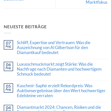
Marktfokus
NEUESTE BEITRÄGE
Schliff, Expertise und Vertrauen: Was die
07
Auszeichnung von Al Gilbertson für den
Aug.
Diamantkauf bedeutet
Keine
Kommentare
Luxusschmuckmarkt zeigt Stärke: Was die
06
zu
Schliff,
Nachfrage nach Diamanten und hochwertigem
Aug.
Expertise
Schmuck bedeutet
und
Vertrauen:
Keine
Was
Kommentare
Kaschmir-Saphir erzielt Rekordpreis: Was
die
05
zu
Auszeichnung
Luxusschmuckmarkt
Auktionsergebnisse über den Wert hochwertiger
Aug.
von
zeigt
Edelsteine verraten
Al
Stärke:
Gilbertson
Was
Keine
für
die
Kommentare
den
Diamantmarkt 2024: Chancen, Risiken und die
Nachfrage
04
zu
Diamantkauf
nach