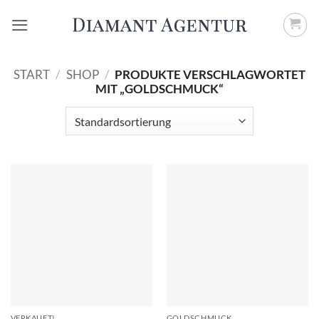
Zum
Inhalt
springen
START
/
SHOP
/
PRODUKTE VERSCHLAGWORTET
MIT „GOLDSCHMUCK“
VERKAUFT!
GOLDSCHMUCK