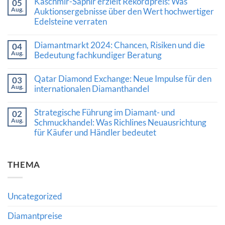
Kaschmir-Saphir erzielt Rekordpreis: Was
05
zu
Aug.
Luxusschmuckmarkt
Auktionsergebnisse über den Wert hochwertiger
zeigt
Edelsteine verraten
Stärke:
Was
Keine
die
Kommentare
Diamantmarkt 2024: Chancen, Risiken und die
Nachfrage
04
zu
nach
Aug.
Kaschmir-
Bedeutung fachkundiger Beratung
Diamanten
Saphir
und
Keine
erzielt
hochwertigem
Kommentare
Rekordpreis:
Qatar Diamond Exchange: Neue Impulse für den
03
Schmuck
zu
Was
Aug.
bedeutet
Diamantmarkt
internationalen Diamanthandel
Auktionsergebnisse
2024:
über
Keine
Chancen,
den
Kommentare
Risiken
Wert
Strategische Führung im Diamant- und
02
zu
und
hochwertiger
Aug.
Qatar
Schmuckhandel: Was Richlines Neuausrichtung
die
Edelsteine
Diamond
Bedeutung
verraten
für Käufer und Händler bedeutet
Exchange:
fachkundiger
Neue
Beratung
Keine
Impulse
Kommentare
für
zu
den
THEMA
Strategische
internationalen
Führung
Diamanthandel
im
Diamant-
und
Uncategorized
Schmuckhandel:
Was
Richlines
Diamantpreise
Neuausrichtung