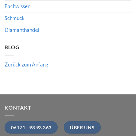
für
Fachwissen
Käufer
und
Händler
Schmuck
bedeutet
Diamanthandel
BLOG
Zurück zum Anfang
KONTAKT
06171 - 98 93 363
ÜBER UNS