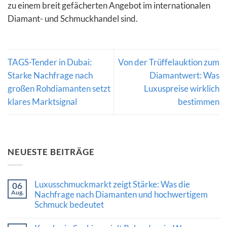
zu einem breit gefächerten Angebot im internationalen
Diamant- und Schmuckhandel sind.
TAGS-Tender in Dubai:
Von der Trüffelauktion zum
Starke Nachfrage nach
Diamantwert: Was
großen Rohdiamanten setzt
Luxuspreise wirklich
klares Marktsignal
bestimmen
NEUESTE BEITRÄGE
Luxusschmuckmarkt zeigt Stärke: Was die
06
Aug.
Nachfrage nach Diamanten und hochwertigem
Schmuck bedeutet
Keine
Kommentare