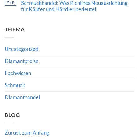
Aug.
Qatar
Schmuckhandel: Was Richlines Neuausrichtung
die
Edelsteine
Diamond
Bedeutung
verraten
für Käufer und Händler bedeutet
Exchange:
fachkundiger
Neue
Beratung
Keine
Impulse
Kommentare
für
zu
den
THEMA
Strategische
internationalen
Führung
Diamanthandel
im
Diamant-
und
Uncategorized
Schmuckhandel:
Was
Richlines
Diamantpreise
Neuausrichtung
für
Fachwissen
Käufer
und
Händler
Schmuck
bedeutet
Diamanthandel
BLOG
Zurück zum Anfang