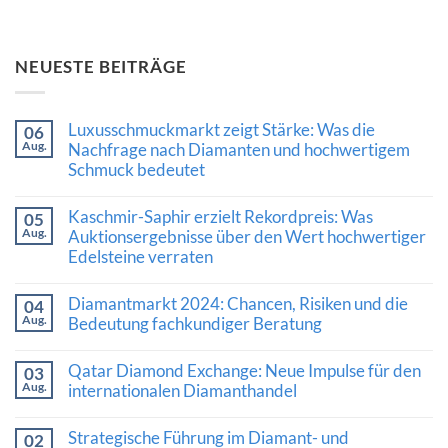
NEUESTE BEITRÄGE
Luxusschmuckmarkt zeigt Stärke: Was die
06
Aug.
Nachfrage nach Diamanten und hochwertigem
Schmuck bedeutet
Keine
Kommentare
Kaschmir-Saphir erzielt Rekordpreis: Was
05
zu
Aug.
Luxusschmuckmarkt
Auktionsergebnisse über den Wert hochwertiger
zeigt
Edelsteine verraten
Stärke:
Was
Keine
die
Kommentare
Diamantmarkt 2024: Chancen, Risiken und die
Nachfrage
04
zu
nach
Aug.
Kaschmir-
Bedeutung fachkundiger Beratung
Diamanten
Saphir
und
Keine
erzielt
hochwertigem
Kommentare
Rekordpreis:
Qatar Diamond Exchange: Neue Impulse für den
03
Schmuck
zu
Was
Aug.
bedeutet
Diamantmarkt
internationalen Diamanthandel
Auktionsergebnisse
2024:
über
Keine
Chancen,
den
Kommentare
Risiken
Wert
Strategische Führung im Diamant- und
02
zu
und
hochwertiger