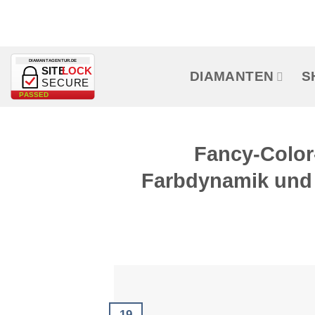
Zum
Inhalt
springen
DIAMANTAGENTUR.DE
SITE
LOCK
DIAMANTEN
S
SECURE
PASSED
Fancy-Color
Farbdynamik und 
19