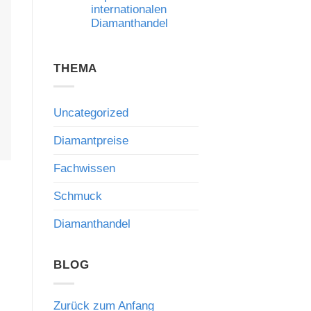
internationalen
Risiken
und
Diamanthandel
die
Bedeutung
Keine
fachkundiger
Kommentare
Beratung
zu
THEMA
Qatar
Diamond
Exchange:
Neue
Impulse
Uncategorized
für
den
internationalen
Diamantpreise
Diamanthandel
Fachwissen
Schmuck
Diamanthandel
BLOG
Zurück zum Anfang