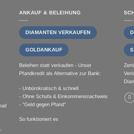
ANKAUF & BELEIHUNG
SC
DIAMANTEN VERKAUFEN
D
GOLDANKAUF
S
Beleihen statt verkaufen - Unser
Zert
Pfandkredit als Alternative zur Bank:
Verl
Diam
- Unbürokratisch & schnell
- Ohne Schufa & Einkommensnachweis
- "Geld gegen Pfand"
ail
So funktioniert es
,