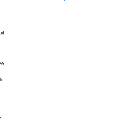
il
ve
%
m