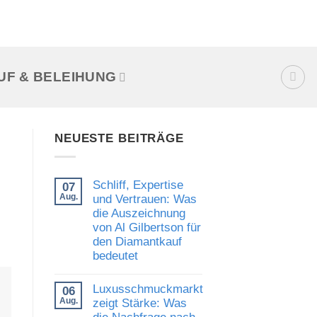
UF & BELEIHUNG
NEUESTE BEITRÄGE
Schliff, Expertise
07
Aug.
und Vertrauen: Was
die Auszeichnung
von Al Gilbertson für
den Diamantkauf
bedeutet
Keine
Kommentare
Luxusschmuckmarkt
06
zu
Schliff,
Aug.
zeigt Stärke: Was
Expertise
die Nachfrage nach