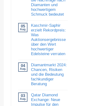
und
Diamanten und
Vertrauen:
Was
hochwertigem
die
Schmuck bedeutet
Auszeichnung
von
Keine
Al
Kommentare
Gilbertson
Kaschmir-Saphir
05
zu
für
Luxusschmuckmarkt
Aug.
erzielt Rekordpreis:
den
zeigt
Diamantkauf
Was
Stärke:
bedeutet
Auktionsergebnisse
Was
die
über den Wert
Nachfrage
hochwertiger
nach
Diamanten
Edelsteine verraten
und
hochwertigem
Keine
Schmuck
Kommentare
Diamantmarkt 2024:
04
zu
bedeutet
Kaschmir-
Aug.
Chancen, Risiken
Saphir
und die Bedeutung
erzielt
fachkundiger
Rekordpreis:
Was
Beratung
Auktionsergebnisse
über
Keine
den
Kommentare
Qatar Diamond
03
Wert
zu
hochwertiger
Diamantmarkt
Aug.
Exchange: Neue
Edelsteine
2024:
Impulse für den
verraten
Chancen,