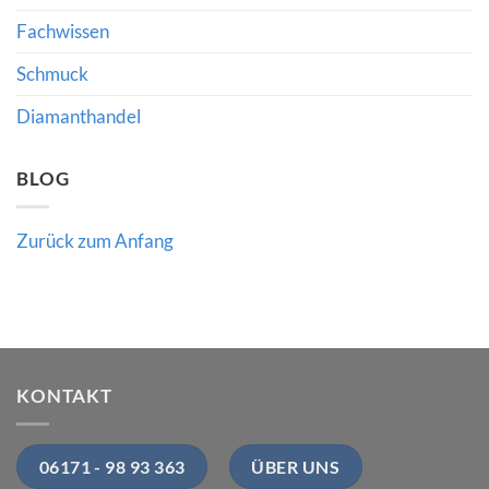
bedeutet
Fachwissen
Schmuck
Diamanthandel
BLOG
Zurück zum Anfang
KONTAKT
06171 - 98 93 363
ÜBER UNS