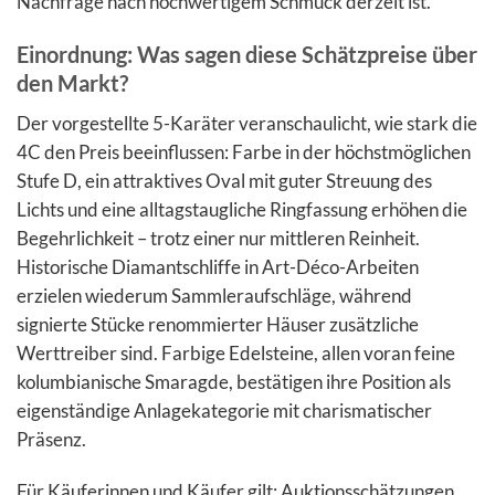
Nachfrage nach hochwertigem Schmuck derzeit ist.
Einordnung: Was sagen diese Schätzpreise über
den Markt?
Der vorgestellte 5-Karäter veranschaulicht, wie stark die
4C den Preis beeinflussen: Farbe in der höchstmöglichen
Stufe D, ein attraktives Oval mit guter Streuung des
Lichts und eine alltagstaugliche Ringfassung erhöhen die
Begehrlichkeit – trotz einer nur mittleren Reinheit.
Historische Diamantschliffe in Art-Déco-Arbeiten
erzielen wiederum Sammleraufschläge, während
signierte Stücke renommierter Häuser zusätzliche
Werttreiber sind. Farbige Edelsteine, allen voran feine
kolumbianische Smaragde, bestätigen ihre Position als
eigenständige Anlagekategorie mit charismatischer
Präsenz.
Für Käuferinnen und Käufer gilt: Auktionsschätzungen