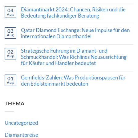
Keine
Kommentare
Diamantmarkt 2024: Chancen, Risiken und die
04
zu
Aug.
Kaschmir-
Bedeutung fachkundiger Beratung
Saphir
Keine
erzielt
Kommentare
Rekordpreis:
Qatar Diamond Exchange: Neue Impulse für den
03
zu
Was
Aug.
Diamantmarkt
internationalen Diamanthandel
Auktionsergebnisse
2024:
über
Keine
Chancen,
den
Kommentare
Risiken
Wert
Strategische Führung im Diamant- und
02
zu
und
hochwertiger
Aug.
Qatar
Schmuckhandel: Was Richlines Neuausrichtung
die
Edelsteine
Diamond
Bedeutung
verraten
für Käufer und Händler bedeutet
Exchange:
fachkundiger
Neue
Beratung
Keine
Impulse
Kommentare
Gemfields-Zahlen: Was Produktionspausen für
für
01
zu
den
Aug.
Strategische
den Edelsteinmarkt bedeuten
internationalen
Führung
Diamanthandel
Keine
im
Kommentare
Diamant-
zu
und
THEMA
Gemfields-
Schmuckhandel:
Zahlen:
Was
Was
Richlines
Produktionspausen
Neuausrichtung
für
für
Uncategorized
den
Käufer
Edelsteinmarkt
und
bedeuten
Diamantpreise
Händler