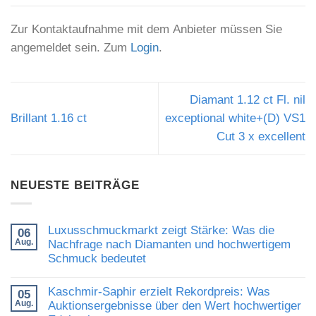
Zur Kontaktaufnahme mit dem Anbieter müssen Sie
angemeldet sein. Zum
Login
.
Diamant 1.12 ct Fl. nil
Brillant 1.16 ct
exceptional white+(D) VS1
Cut 3 x excellent
NEUESTE BEITRÄGE
Luxusschmuckmarkt zeigt Stärke: Was die
06
Aug.
Nachfrage nach Diamanten und hochwertigem
Schmuck bedeutet
Keine
Kommentare
Kaschmir-Saphir erzielt Rekordpreis: Was
05
zu
Aug.
Luxusschmuckmarkt
Auktionsergebnisse über den Wert hochwertiger
zeigt