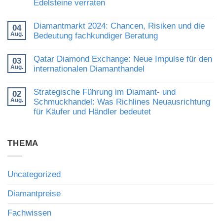
Edelsteine verraten
Stärke:
Was
Keine
die
Kommentare
Diamantmarkt 2024: Chancen, Risiken und die
Nachfrage
04
zu
nach
Aug.
Kaschmir-
Bedeutung fachkundiger Beratung
Diamanten
Saphir
und
Keine
erzielt
hochwertigem
Kommentare
Rekordpreis:
Qatar Diamond Exchange: Neue Impulse für den
03
Schmuck
zu
Was
Aug.
bedeutet
Diamantmarkt
internationalen Diamanthandel
Auktionsergebnisse
2024:
über
Keine
Chancen,
den
Kommentare
Risiken
Wert
Strategische Führung im Diamant- und
02
zu
und
hochwertiger
Aug.
Qatar
Schmuckhandel: Was Richlines Neuausrichtung
die
Edelsteine
Diamond
Bedeutung
verraten
für Käufer und Händler bedeutet
Exchange:
fachkundiger
Neue
Beratung
Keine
Impulse
Kommentare
für
zu
den
THEMA
Strategische
internationalen
Führung
Diamanthandel
im
Diamant-
und
Uncategorized
Schmuckhandel:
Was
Richlines
Diamantpreise
Neuausrichtung
für
Fachwissen
Käufer
und