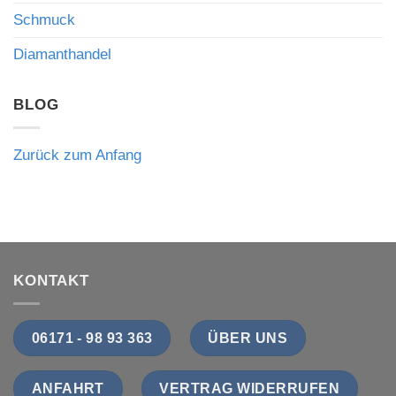
Händler
Schmuck
bedeutet
Diamanthandel
BLOG
Zurück zum Anfang
KONTAKT
06171 - 98 93 363
ÜBER UNS
ANFAHRT
VERTRAG WIDERRUFEN