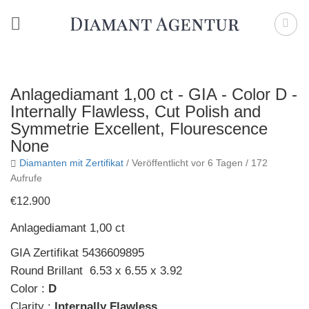
Zum
Inhalt
springen
Anlagediamant 1,00 ct - GIA - Color D -
Internally Flawless, Cut Polish and
Symmetrie Excellent, Flourescence
None
Diamanten mit Zertifikat
/
Veröffentlicht vor 6 Tagen
/ 172
Aufrufe
€12.900
Anlagediamant 1,00 ct
GIA Zertifikat 5436609895
Round Brillant 6.53 x 6.55 x 3.92
Color :
D
Clarity :
Internally Flawless