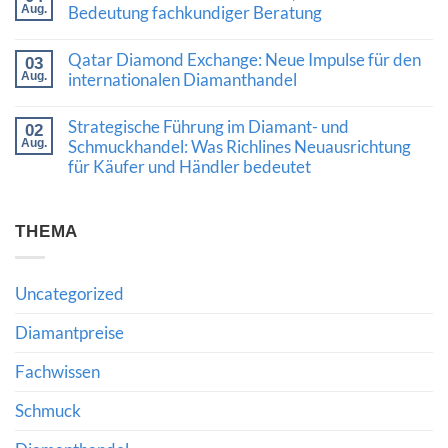
nach
Kaschmir-
Aug.
Bedeutung fachkundiger Beratung
Diamanten
Saphir
und
Keine
erzielt
hochwertigem
Kommentare
Rekordpreis:
Qatar Diamond Exchange: Neue Impulse für den
03
Schmuck
zu
Was
bedeutet
Diamantmarkt
Aug.
internationalen Diamanthandel
Auktionsergebnisse
2024:
über
Keine
Chancen,
den
Kommentare
Risiken
Wert
Strategische Führung im Diamant- und
02
zu
und
hochwertiger
Qatar
Aug.
Schmuckhandel: Was Richlines Neuausrichtung
die
Edelsteine
Diamond
Bedeutung
verraten
für Käufer und Händler bedeutet
Exchange:
fachkundiger
Neue
Beratung
Keine
Impulse
Kommentare
für
zu
den
Strategische
THEMA
internationalen
Führung
Diamanthandel
im
Diamant-
und
Uncategorized
Schmuckhandel:
Was
Richlines
Diamantpreise
Neuausrichtung
für
Fachwissen
Käufer
und
Händler
Schmuck
bedeutet