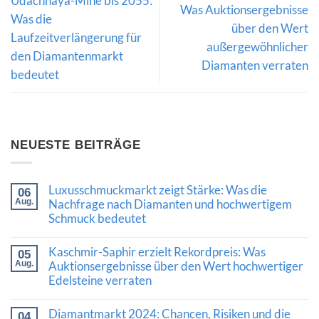
Udachnaya-Mine bis 2055:
Was Auktionsergebnisse
Was die
über den Wert
Laufzeitverlängerung für
außergewöhnlicher
den Diamantenmarkt
Diamanten verraten
bedeutet
NEUESTE BEITRÄGE
Luxusschmuckmarkt zeigt Stärke: Was die
06
Aug.
Nachfrage nach Diamanten und hochwertigem
Schmuck bedeutet
Keine
Kommentare
Kaschmir-Saphir erzielt Rekordpreis: Was
05
zu
Luxusschmuckmarkt
Aug.
Auktionsergebnisse über den Wert hochwertiger
zeigt
Edelsteine verraten
Stärke:
Was
Keine
die
Kommentare
Diamantmarkt 2024: Chancen, Risiken und die
Nachfrage
04
zu