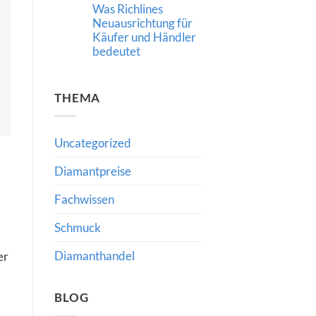
Was Richlines
Neue
Impulse
Neuausrichtung für
für
Käufer und Händler
den
internationalen
bedeutet
Diamanthandel
Keine
Kommentare
zu
THEMA
Strategische
Führung
im
Diamant-
und
Uncategorized
Schmuckhandel:
Was
Richlines
Diamantpreise
Neuausrichtung
für
Käufer
Fachwissen
und
Händler
bedeutet
Schmuck
Diamanthandel
er
BLOG