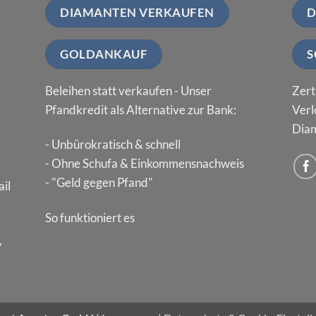
DIAMANTEN VERKAUFEN
D
GOLDANKAUF
S
Beleihen statt verkaufen - Unser
Zert
Pfandkredit als Alternative zur Bank:
Verl
Diam
- Unbürokratisch & schnell
- Ohne Schufa & Einkommensnachweis
- "Geld gegen Pfand"
il
So funktioniert es
,