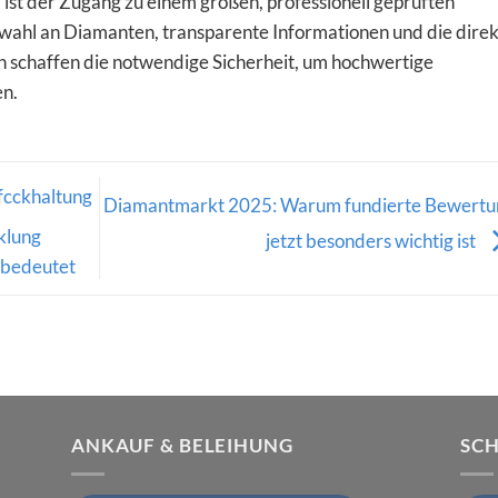
ist der Zugang zu einem großen, professionell geprüften
wahl an Diamanten, transparente Informationen und die dire
schaffen die notwendige Sicherheit, um hochwertige
en.
fcckhaltung
Diamantmarkt 2025: Warum fundierte Bewertu
klung
jetzt besonders wichtig ist
 bedeutet
ANKAUF & BELEIHUNG
SC