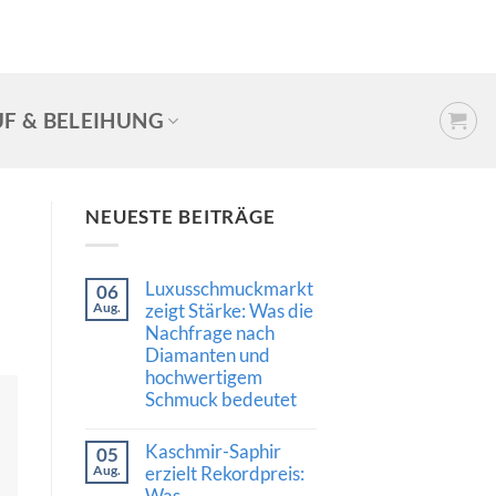
F & BELEIHUNG
NEUESTE BEITRÄGE
Luxusschmuckmarkt
06
Aug.
zeigt Stärke: Was die
Nachfrage nach
Diamanten und
hochwertigem
Schmuck bedeutet
Keine
Kommentare
Kaschmir-Saphir
05
zu
Luxusschmuckmarkt
Aug.
erzielt Rekordpreis:
zeigt
Was