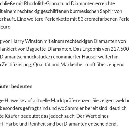
Schließe mit Rhodolith-Granat und Diamanten erreichte
it einem rechteckig geschliffenen burmesischen Saphir von
rkauft. Eine weitere Perlenkette mit 83 cremefarbenen Perl
 Euro.
ng von Harry Winston mit einem rechteckigen Diamanten von
 flankiert von Baguette-Diamanten. Das Ergebnis von 217.600
che Diamantschmuckstücke renommierter Häuser weiterhin
n Zertifizierung, Qualität und Markenherkunft überzeugend
äufer bedeuten
ige Hinweise auf aktuelle Marktpräferenzen. Sie zeigen, welch
esonders gefragt sind und wo Sammler bereit sind, deutlich
ate Käufer bedeutet das jedoch auch: Der Wert eines
iff, Farbe und Reinheit sind bei Diamanten entscheidend,