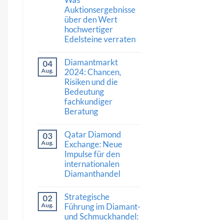
Stärke:
Auktionsergebnisse
Was
die
über den Wert
Nachfrage
hochwertiger
nach
Diamanten
Edelsteine verraten
und
hochwertigem
Keine
Schmuck
Kommentare
Diamantmarkt
04
zu
bedeutet
Kaschmir-
Aug.
2024: Chancen,
Saphir
Risiken und die
erzielt
Bedeutung
Rekordpreis:
Was
fachkundiger
Auktionsergebnisse
Beratung
über
den
Keine
Wert
Kommentare
hochwertiger
Qatar Diamond
03
zu
Edelsteine
Diamantmarkt
Aug.
Exchange: Neue
verraten
2024:
Impulse für den
Chancen,
internationalen
Risiken
und
Diamanthandel
die
Bedeutung
Keine
fachkundiger
Kommentare
Strategische
02
Beratung
zu
Qatar
Aug.
Führung im Diamant-
Diamond
und Schmuckhandel:
Exchange: