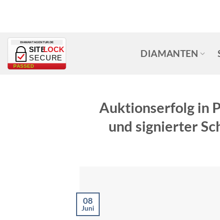
Zum
Inhalt
springen
DIAMANTAGENTUR.DE
SITE
LOCK
DIAMANTEN
SECURE
PASSED
Auktionserfolg in 
und signierter S
08
Juni