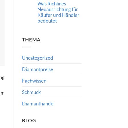
Was Richlines
Neue
Impulse
Neuausrichtung für
für
Käufer und Händler
den
internationalen
bedeutet
Diamanthandel
Keine
Kommentare
zu
THEMA
Strategische
Führung
im
Diamant-
und
Uncategorized
Schmuckhandel:
Was
Richlines
Diamantpreise
Neuausrichtung
für
ong
Käufer
Fachwissen
und
Händler
bedeutet
Schmuck
dem
Diamanthandel
BLOG