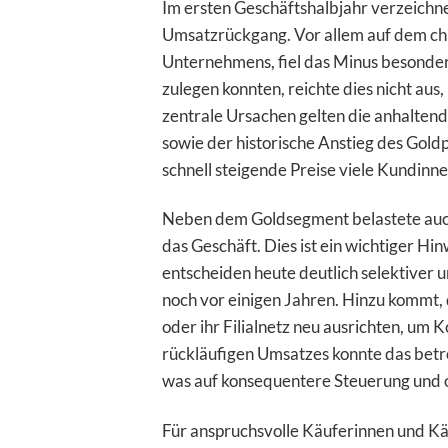
Im ersten Geschäftshalbjahr verzeich
Umsatzrückgang. Vor allem auf dem ch
Unternehmens, fiel das Minus besonder
zulegen konnten, reichte dies nicht aus
zentrale Ursachen gelten die anhalte
sowie der historische Anstieg des Gold
schnell steigende Preise viele Kundi
Neben dem Goldsegment belastete auc
das Geschäft. Dies ist ein wichtiger 
entscheiden heute deutlich selektiver u
noch vor einigen Jahren. Hinzu kommt,
oder ihr Filialnetz neu ausrichten, um K
rückläufigen Umsatzes konnte das bet
was auf konsequentere Steuerung und o
Für anspruchsvolle Käuferinnen und Käuf