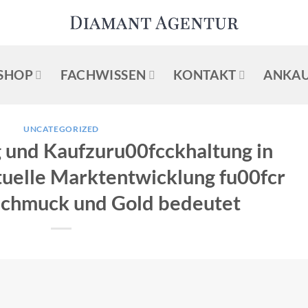
SHOP
FACHWISSEN
KONTAKT
ANKAU
UNCATEGORIZED
g und Kaufzuru00fcckhaltung in
tuelle Marktentwicklung fu00fcr
Schmuck und Gold bedeutet