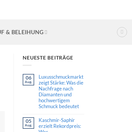
F & BELEIHUNG
NEUESTE BEITRÄGE
Luxusschmuckmarkt
06
Aug.
zeigt Stärke: Was die
Nachfrage nach
Diamanten und
hochwertigem
Schmuck bedeutet
Keine
Kommentare
Kaschmir-Saphir
05
zu
Luxusschmuckmarkt
Aug.
erzielt Rekordpreis:
zeigt
Was