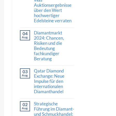
Stärke:
Auktionsergebnisse
Was
die
über den Wert
Nachfrage
hochwertiger
nach
Diamanten
Edelsteine verraten
und
hochwertigem
Keine
Schmuck
Kommentare
Diamantmarkt
04
zu
bedeutet
Kaschmir-
Aug.
2024: Chancen,
Saphir
Risiken und die
erzielt
Bedeutung
Rekordpreis:
Was
fachkundiger
Auktionsergebnisse
Beratung
über
den
Keine
Wert
Kommentare
hochwertiger
Qatar Diamond
03
zu
Edelsteine
Diamantmarkt
Aug.
Exchange: Neue
verraten
2024:
Impulse für den
Chancen,
internationalen
Risiken
und
Diamanthandel
die
Bedeutung
Keine
fachkundiger
Kommentare
Strategische
02
Beratung
zu
Qatar
Aug.
Führung im Diamant-
Diamond
und Schmuckhandel:
Exchange: