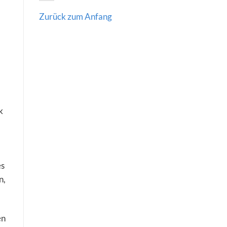
Zurück zum Anfang
k
es
n,
en