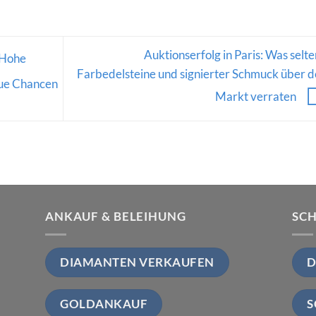
Auktionserfolg in Paris: Was selt
 Hohe
Farbedelsteine und signierter Schmuck über 
eue Chancen
Markt verraten
ANKAUF & BELEIHUNG
SC
DIAMANTEN VERKAUFEN
D
GOLDANKAUF
S