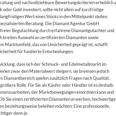
ratung und nachvollziehbare Bewertungskriterien erheblich 
er Gold investiert, sollte nicht allein auf kurzfristige
ngfristigen Wert eines Stücks in den Mittelpunkt stellen.
r spezialisierten Beratung. Die Diamant Agentur GmbH
tenfreier Begutachtung durch erfahrene Diamantgutachter und
h breiten Auswahl an zertifizierten Diamanten sowie
 Marktumfeld, das von Unsicherheit geprägt ist, schafft
icherheit für fundierte Entscheidungen.
twicklung, dass sich der Schmuck- und Edelmetallmarkt im
nnen zwar den Materialwert steigern, sie bremsen jedoch
Im Diamantbereich spielen zusätzlich Fragen nach Qualität,
rößere Rolle. Für Sie als Käufer oder Händler ist es deshalb
ammenzuarbeiten, der Marktbewegungen einordnen kann und
 Ob Sie einen zertifizierten Diamanten erwerben, hochwertig
 beziehungsweise beleihen möchten: Eine professionelle,
chtiger denn je.