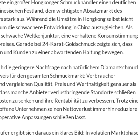
nete ein großer Hongkonger Schmuckhändler einen deutlichen
inesischen Festland, dem wichtigsten Absatzmarkt des
s stark aus. Während die Umsätze in Hongkong selbst leicht
, um die schwächere Entwicklung in China auszugleichen. Als
nd schwache Weltkonjunktur, eine verhaltene Konsumstimmung
preises. Gerade bei 24-Karat-Goldschmuck zeigte sich, dass
nnen und Kunden zu einer abwartenden Haltung bewegen.
h die geringere Nachfrage nach natürlichem Diamantschmuc
Hinweis für den gesamten Schmuckmarkt: Verbraucher
nd vergleichen Qualität, Preis und Werthaltigkeit genauer als
 dass manche Anbieter verlustbringende Standorte schließen
osten zu senken und ihre Rentabilität zu verbessern. Trotz ein
roffene Unternehmen seinen Nettoverlust immerhin reduziere
perative Anpassungen schließen lässt.
er ergibt sich daraus ein klares Bild: In volatilen Marktphas