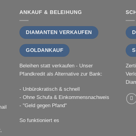
ANKAUF & BELEIHUNG
SC
DIAMANTEN VERKAUFEN
D
GOLDANKAUF
S
Beleihen statt verkaufen - Unser
Zert
Pfandkredit als Alternative zur Bank:
Verl
Diam
- Unbürokratisch & schnell
- Ohne Schufa & Einkommensnachweis
- "Geld gegen Pfand"
ail
So funktioniert es
,