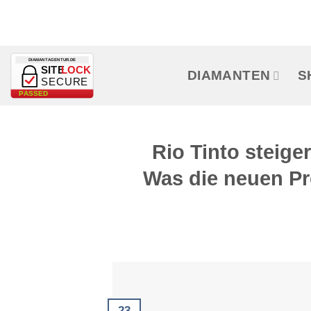
Zum
Inhalt
springen
DIAMANTAGENTUR.DE
SITE
LOCK
DIAMANTEN
S
SECURE
PASSED
Rio Tinto steige
Was die neuen Pr
23