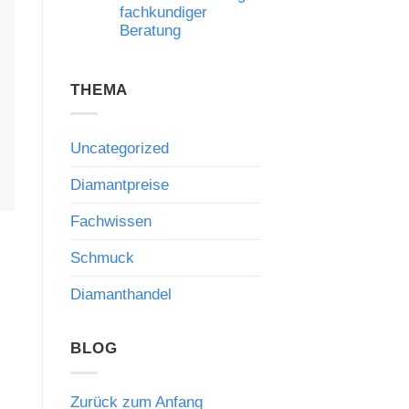
fachkundiger
Rekordpreis:
Was
Beratung
Auktionsergebnisse
über
Keine
den
Kommentare
Wert
zu
THEMA
hochwertiger
Diamantmarkt
Edelsteine
2024:
verraten
Chancen,
Risiken
und
Uncategorized
die
Bedeutung
fachkundiger
Diamantpreise
Beratung
Fachwissen
Schmuck
Diamanthandel
BLOG
Zurück zum Anfang