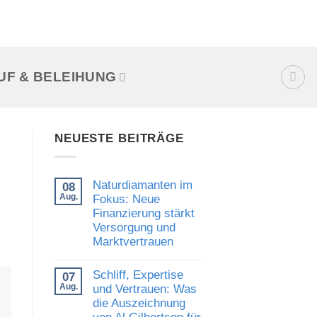
UF & BELEIHUNG
NEUESTE BEITRÄGE
Naturdiamanten im
08
Aug.
Fokus: Neue
Finanzierung stärkt
Versorgung und
Marktvertrauen
Keine
Kommentare
Schliff, Expertise
07
zu
Naturdiamanten
Aug.
und Vertrauen: Was
im
die Auszeichnung
Fokus:
von Al Gilbertson für
Neue