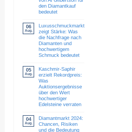
Finanzierung
den Diamantkauf
stärkt
bedeutet
Versorgung
und
Keine
Marktvertrauen
Kommentare
Luxusschmuckmarkt
06
zu
Schliff,
Aug.
zeigt Stärke: Was
Expertise
die Nachfrage nach
und
Diamanten und
Vertrauen:
Was
hochwertigem
die
Schmuck bedeutet
Auszeichnung
von
Keine
Al
Kommentare
Gilbertson
Kaschmir-Saphir
05
zu
für
Luxusschmuckmarkt
Aug.
erzielt Rekordpreis:
den
zeigt
Diamantkauf
Was
Stärke:
bedeutet
Auktionsergebnisse
Was
die
über den Wert
Nachfrage
hochwertiger
nach
Diamanten
Edelsteine verraten
und
hochwertigem
Keine
Schmuck
Kommentare
Diamantmarkt 2024:
04
zu
bedeutet
Kaschmir-
Aug.
Chancen, Risiken
Saphir
und die Bedeutung
erzielt