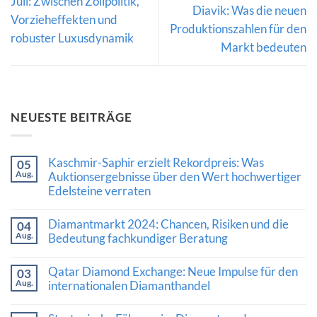
Juli: Zwischen Zollpolitik,
Diavik: Was die neuen
Vorzieheffekten und
Produktionszahlen für den
robuster Luxusdynamik
Markt bedeuten
NEUESTE BEITRÄGE
Kaschmir-Saphir erzielt Rekordpreis: Was
05
Aug.
Auktionsergebnisse über den Wert hochwertiger
Edelsteine verraten
Keine
Kommentare
Diamantmarkt 2024: Chancen, Risiken und die
04
zu
Aug.
Kaschmir-
Bedeutung fachkundiger Beratung
Saphir
Keine
erzielt
Kommentare
Rekordpreis:
Qatar Diamond Exchange: Neue Impulse für den
03
zu
Was
Aug.
Diamantmarkt
internationalen Diamanthandel
Auktionsergebnisse
2024:
über
Keine
Chancen,
den
Kommentare
Risiken
Wert