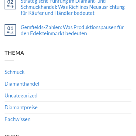
Strategische Führung im Diamant- und
02
zu
und
hochwertiger
Aug.
Qatar
Schmuckhandel: Was Richlines Neuausrichtung
die
Edelsteine
Diamond
Bedeutung
verraten
für Käufer und Händler bedeutet
Exchange:
fachkundiger
Neue
Beratung
Keine
Impulse
Kommentare
Gemfields-Zahlen: Was Produktionspausen für
für
01
zu
den
Aug.
Strategische
den Edelsteinmarkt bedeuten
internationalen
Führung
Diamanthandel
Keine
im
Kommentare
Diamant-
zu
und
THEMA
Gemfields-
Schmuckhandel:
Zahlen:
Was
Was
Richlines
Produktionspausen
Neuausrichtung
für
für
Schmuck
den
Käufer
Edelsteinmarkt
und
bedeuten
Diamanthandel
Händler
bedeutet
Uncategorized
Diamantpreise
Fachwissen