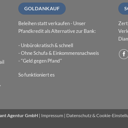
GOLDANKAUF
S
Beleihen statt verkaufen - Unser
Zert
Pfandkredit als Alternative zur Bank:
Verl
Diam
- Unbürokratisch & schnell
- Ohne Schufa & Einkommensnachweis
- "Geld gegen Pfand"
il
So funktioniert es
,
ant Agentur GmbH
|
Impressum
|
Datenschutz & Cookie-Einstel