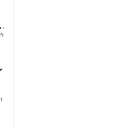
ei
ft
ie
it