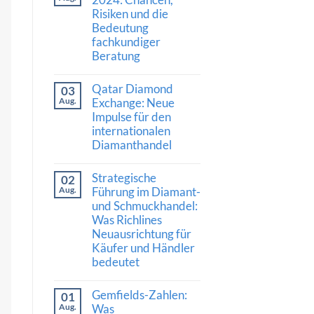
Saphir
Risiken und die
erzielt
Bedeutung
Rekordpreis:
Was
fachkundiger
Auktionsergebnisse
Beratung
über
den
Keine
Wert
Kommentare
hochwertiger
Qatar Diamond
03
zu
Edelsteine
Diamantmarkt
Aug.
Exchange: Neue
verraten
2024:
Impulse für den
Chancen,
internationalen
Risiken
und
Diamanthandel
die
Bedeutung
Keine
fachkundiger
Kommentare
Strategische
02
Beratung
zu
Qatar
Aug.
Führung im Diamant-
Diamond
und Schmuckhandel:
Exchange:
Was Richlines
Neue
Impulse
Neuausrichtung für
für
Käufer und Händler
den
internationalen
bedeutet
Diamanthandel
Keine
Kommentare
Gemfields-Zahlen:
01
zu
Strategische
Aug.
Was