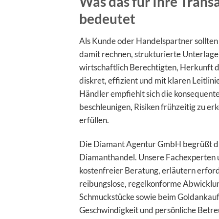
Was das für Ihre Trans
bedeutet
Als Kunde oder Handelspartner sollten
damit rechnen, strukturierte Unterlag
wirtschaftlich Berechtigten, Herkunft 
diskret, effizient und mit klaren Leitli
Händler empfiehlt sich die konsequent
beschleunigen, Risiken frühzeitig zu e
erfüllen.
Die Diamant Agentur GmbH begrüßt di
Diamanthandel. Unsere Fachexperten un
kostenfreier Beratung, erläutern erfor
reibungslose, regelkonforme Abwicklun
Schmuckstücke sowie beim Goldankauf u
Geschwindigkeit und persönliche Betre