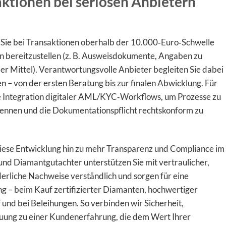
aktionen bei seriösen Anbietern
 Sie bei Transaktionen oberhalb der 10.000‑Euro‑Schwelle
en bereitzustellen (z. B. Ausweisdokumente, Angaben zu
der Mittel). Verantwortungsvolle Anbieter begleiten Sie dabei
nien – von der ersten Beratung bis zur finalen Abwicklung. Für
e Integration digitaler AML/KYC‑Workflows, um Prozesse zu
rkennen und die Dokumentationspflicht rechtskonform zu
ese Entwicklung hin zu mehr Transparenz und Compliance im
d Diamantgutachter unterstützen Sie mit vertraulicher,
derliche Nachweise verständlich und sorgen für eine
g – beim Kauf zertifizierter Diamanten, hochwertiger
nd bei Beleihungen. So verbinden wir Sicherheit,
uung zu einer Kundenerfahrung, die dem Wert Ihrer