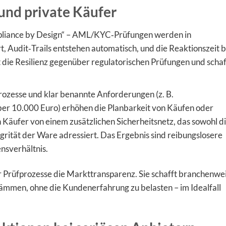
und private Käufer
mpliance by Design“ – AML/KYC‑Prüfungen werden in
, Audit‑Trails entstehen automatisch, und die Reaktionszeit b
kt die Resilienz gegenüber regulatorischen Prüfungen und schaf
rozesse und klar benannte Anforderungen (z. B.
ber 10.000 Euro) erhöhen die Planbarkeit von Käufen oder
n Käufer von einem zusätzlichen Sicherheitsnetz, das sowohl d
egrität der Ware adressiert. Das Ergebnis sind reibungslosere
nsverhältnis.
r Prüfprozesse die Markttransparenz. Sie schafft branchenwe
ndämmen, ohne die Kundenerfahrung zu belasten – im Idealfall