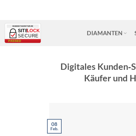
Zum
Inhalt
springen
DIAMANTAGENTUR.DE
SITE
LOCK
DIAMANTEN
SECURE
PASSED
Digitales Kunden‑
Käufer und H
08
Feb.