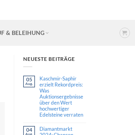
F & BELEIHUNG
NEUESTE BEITRÄGE
Kaschmir-Saphir
05
Aug.
erzielt Rekordpreis:
Was
Auktionsergebnisse
über den Wert
hochwertiger
Edelsteine verraten
Keine
Kommentare
Diamantmarkt
04
zu
Kaschmir-
Aug.
2024: Chancen,