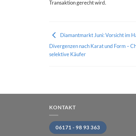
Transaktion gerecht wird.
Diamantmarkt Juni: Vorsicht im H
Divergenzen nach Karat und Form – Ch
selektive Käufer
KONTAKT
06171 - 98 93 363