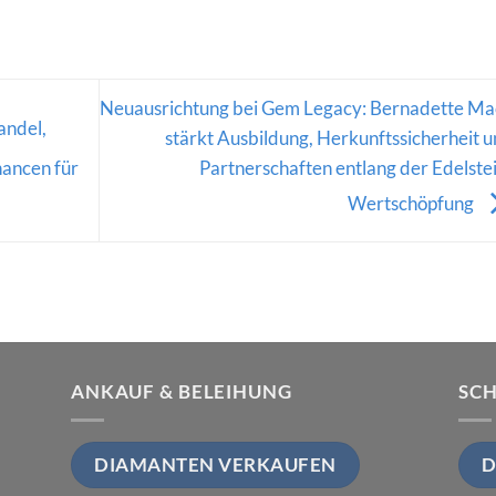
Neuausrichtung bei Gem Legacy: Bernadette Ma
andel,
stärkt Ausbildung, Herkunftssicherheit 
Partnerschaften entlang der Edelste
ancen für
Wertschöpfung
ANKAUF & BELEIHUNG
SC
DIAMANTEN VERKAUFEN
D