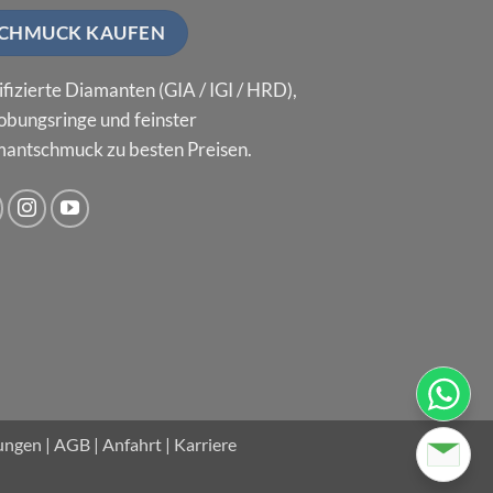
CHMUCK KAUFEN
ifizierte Diamanten (GIA / IGI / HRD),
obungsringe und feinster
antschmuck zu besten Preisen.
lungen
|
AGB
|
Anfahrt
|
Karriere