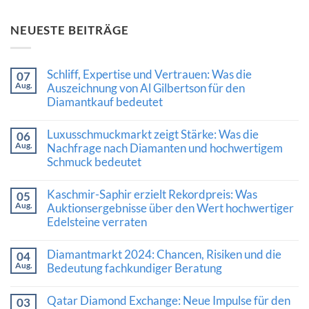
NEUESTE BEITRÄGE
Schliff, Expertise und Vertrauen: Was die
07
Aug.
Auszeichnung von Al Gilbertson für den
Diamantkauf bedeutet
Keine
Kommentare
Luxusschmuckmarkt zeigt Stärke: Was die
06
zu
Aug.
Schliff,
Nachfrage nach Diamanten und hochwertigem
Expertise
Schmuck bedeutet
und
Vertrauen:
Keine
Was
Kommentare
Kaschmir-Saphir erzielt Rekordpreis: Was
die
05
zu
Auszeichnung
Aug.
Luxusschmuckmarkt
Auktionsergebnisse über den Wert hochwertiger
von
zeigt
Edelsteine verraten
Al
Stärke:
Gilbertson
Was
Keine
für
die
Kommentare
den
Diamantmarkt 2024: Chancen, Risiken und die
Nachfrage
04
zu
Diamantkauf
nach
Aug.
Kaschmir-
Bedeutung fachkundiger Beratung
bedeutet
Diamanten
Saphir
und
Keine
erzielt
hochwertigem
Kommentare
Rekordpreis:
Qatar Diamond Exchange: Neue Impulse für den
03
Schmuck
zu
Was