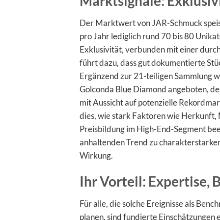
Marktsignale: Exklusiv
Der Marktwert von JAR-Schmuck speist 
pro Jahr lediglich rund 70 bis 80 Unikat
Exklusivität, verbunden mit einer dur
führt dazu, dass gut dokumentierte Stü
Ergänzend zur 21-teiligen Sammlung wi
Golconda Blue Diamond angeboten, dess
mit Aussicht auf potenzielle Rekordma
dies, wie stark Faktoren wie Herkunft, 
Preisbildung im High-End-Segment beei
anhaltenden Trend zu charakterstarken
Wirkung.
Ihr Vorteil: Expertise
Für alle, die solche Ereignisse als Be
planen, sind fundierte Einschätzungen