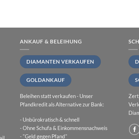
ANKAUF & BELEIHUNG
SC
DIAMANTEN VERKAUFEN
D
GOLDANKAUF
S
Beleihen statt verkaufen - Unser
Zert
Pfandkredit als Alternative zur Bank:
Verl
Diam
- Unbürokratisch & schnell
- Ohne Schufa & Einkommensnachweis
- "Geld gegen Pfand"
il