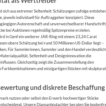
ität als Werttreiber
sich aus extremer Seltenheit: Schätzungen zufolge entstehe
e, jeweils individuell für Auftraggeber konzipiert. Diese
chgängigen Autorenschaft und unverwechselbarer Handschrift
cke bei Auktionen regelmäßig Spitzenpreise erzielen.
rd in Genf ein weiterer JAR-Ring mit einem 23,24 Carat
en obere Schätzung bei rund 50 Millionen US-Dollar liegt –
rken. Für Sammlerinnen, Sammler und den Handel verdeutlich
Materialqualität, Seltenheit und Designinnovation die
nflussen. Gleichzeitig zeigt die Zusammenstellung den
 Farbkombinationen und einzigartigen Stücken mit skulptural
, Bewertung und diskrete Beschaffung
nchmark nutzen oder selbst den Erwerb hochwertiger Stücke
 entscheidend. Unsere Diamantgutachter beraten Sie kostenfre