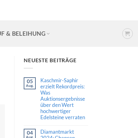
F & BELEIHUNG
NEUESTE BEITRÄGE
Kaschmir-Saphir
05
Aug.
erzielt Rekordpreis:
Was
Auktionsergebnisse
über den Wert
hochwertiger
Edelsteine verraten
Keine
Kommentare
Diamantmarkt
04
zu
Kaschmir-
Aug.
2024: Chancen,