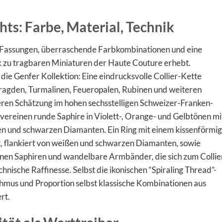
hts: Farbe, Material, Technik
é-Fassungen, überraschende Farbkombinationen und eine
 zu tragbaren Miniaturen der Haute Couture erhebt.
 die Genfer Kollektion: Eine eindrucksvolle Collier-Kette
agden, Turmalinen, Feueropalen, Rubinen und weiteren
eren Schätzung im hohen sechsstelligen Schweizer-Franken-
vereinen runde Saphire in Violett-, Orange- und Gelbtönen mi
en und schwarzen Diamanten. Ein Ring mit einem kissenförmig
t, flankiert von weißen und schwarzen Diamanten, sowie
benen Saphiren und wandelbare Armbänder, die sich zum Collie
chnische Raffinesse. Selbst die ikonischen “Spiraling Thread”-
mus und Proportion selbst klassische Kombinationen aus
rt.