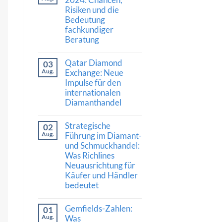
Saphir
Risiken und die
erzielt
Bedeutung
Rekordpreis:
Was
fachkundiger
Auktionsergebnisse
Beratung
über
den
Keine
Wert
Kommentare
hochwertiger
Qatar Diamond
03
zu
Edelsteine
Diamantmarkt
Aug.
Exchange: Neue
verraten
2024:
Impulse für den
Chancen,
internationalen
Risiken
und
Diamanthandel
die
Bedeutung
Keine
fachkundiger
Kommentare
Strategische
02
Beratung
zu
Qatar
Aug.
Führung im Diamant-
Diamond
und Schmuckhandel:
Exchange:
Was Richlines
Neue
Impulse
Neuausrichtung für
für
Käufer und Händler
den
internationalen
bedeutet
Diamanthandel
Keine
Kommentare
Gemfields-Zahlen:
01
zu
Strategische
Aug.
Was