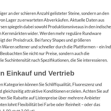
iger an der schieren Anzahl gelisteter Steine, sondern an den
 von Lager zu erwarteten Abverkäufen. Aktuelle Daten aus
en spiegeln dabei sowohl Produktionsniveaus in den indisch
e in Kernmärkten wider. Werden mehr reguläre Rundware
steigt der Preisdruck. Bei fancy Shapes und größeren
Waren seltener und schneller durch die Plattformen – ein Ind
 Beobachten Sie nicht nur Preise, sondern auch die
 Suchintensität nach Spezifikationen, die Sie interessieren.
en Einkauf und Vertrieb
en Kategorien können Sie Schliffqualität, Fluoreszenz und
 gleichzeitig attraktive Konditionen erzielen. Achten Sie auf
ichen Sie Rabatte auf Listenpreise über mehrere Anbieter
en lohnt Flexibilität bei Farbe oder Reinheit – oder das