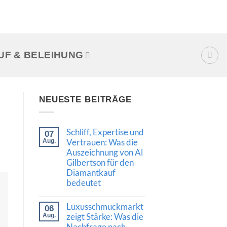
UF & BELEIHUNG
NEUESTE BEITRÄGE
Schliff, Expertise und
07
Vertrauen: Was die
Aug.
Auszeichnung von Al
Gilbertson für den
Diamantkauf
bedeutet
Keine
Kommentare
Luxusschmuckmarkt
06
zu
Schliff,
zeigt Stärke: Was die
Aug.
Expertise
Nachfrage nach