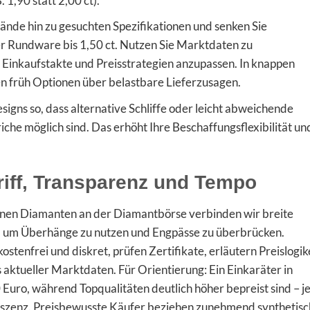
 1,90 statt 2,00 ct).
ände hin zu gesuchten Spezifikationen und senken Sie
r Rundware bis 1,50 ct. Nutzen Sie Marktdaten zu
Einkaufstakte und Preisstrategien anzupassen. In knappen
en früh Optionen über belastbare Lieferzusagen.
igns so, dass alternative Schliffe oder leicht abweichende
che möglich sind. Das erhöht Ihre Beschaffungsflexibilität un
iff, Transparenz und Tempo
onen Diamanten an der Diamantbörse verbinden wir breite
l, um Überhänge zu nutzen und Engpässe zu überbrücken.
stenfrei und diskret, prüfen Zertifikate, erläutern Preislogi
 aktueller Marktdaten. Für Orientierung: Ein Einkaräter in
0 Euro, während Topqualitäten deutlich höher bepreist sind – j
oreszenz. Preisbewusste Käufer beziehen zunehmend synthetis