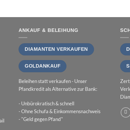
ANKAUF & BELEIHUNG
SC
DIAMANTEN VERKAUFEN
D
GOLDANKAUF
S
Beleihen statt verkaufen - Unser
Zert
Pfandkredit als Alternative zur Bank:
Verl
Diam
- Unbürokratisch & schnell
- Ohne Schufa & Einkommensnachweis
- "Geld gegen Pfand"
il