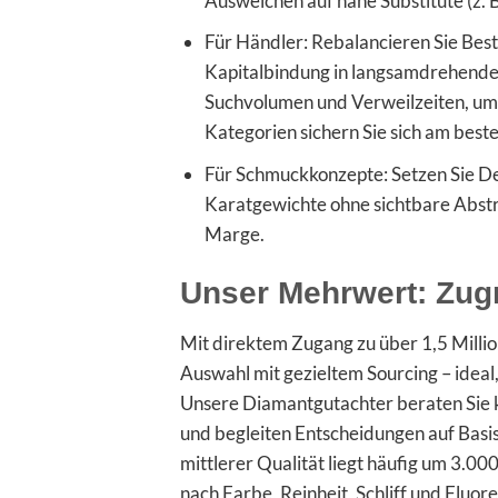
Ausweichen auf nahe Substitute (z. B.
Für Händler: Rebalancieren Sie Best
Kapitalbindung in langsamdrehende
Suchvolumen und Verweilzeiten, um 
Kategorien sichern Sie sich am best
Für Schmuckkonzepte: Setzen Sie Des
Karatgewichte ohne sichtbare Abstri
Marge.
Unser Mehrwert: Zugr
Mit direktem Zugang zu über 1,5 Milli
Auswahl mit gezieltem Sourcing – idea
Unsere Diamantgutachter beraten Sie ko
und begleiten Entscheidungen auf Basis
mittlerer Qualität liegt häufig um 3.00
nach Farbe, Reinheit, Schliff und Flu