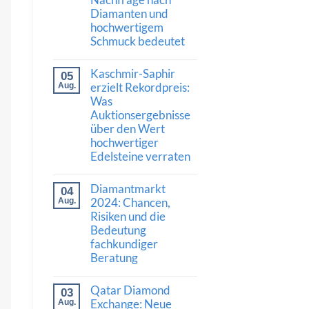
und
Diamanten und
Vertrauen:
Was
hochwertigem
die
Schmuck bedeutet
Auszeichnung
von
Keine
Al
Kommentare
Gilbertson
Kaschmir-Saphir
05
zu
für
Luxusschmuckmarkt
erzielt Rekordpreis:
Aug.
den
zeigt
Diamantkauf
Was
Stärke:
bedeutet
Auktionsergebnisse
Was
die
über den Wert
Nachfrage
hochwertiger
nach
Diamanten
Edelsteine verraten
und
hochwertigem
Keine
Schmuck
Kommentare
Diamantmarkt
04
zu
bedeutet
Kaschmir-
2024: Chancen,
Aug.
Saphir
Risiken und die
erzielt
Bedeutung
Rekordpreis:
Was
fachkundiger
Auktionsergebnisse
Beratung
über
den
Keine
Wert
Kommentare
hochwertiger
Qatar Diamond
03
zu
Edelsteine
Diamantmarkt
Exchange: Neue
Aug.
verraten