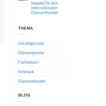
2024:
Impulse für den
Chancen,
internationalen
Risiken
und
Diamanthandel
die
Bedeutung
Keine
fachkundiger
Kommentare
Beratung
zu
Qatar
THEMA
Diamond
Exchange:
Neue
Impulse
Uncategorized
für
den
internationalen
Diamantpreise
Diamanthandel
Fachwissen
Schmuck
Diamanthandel
BLOG