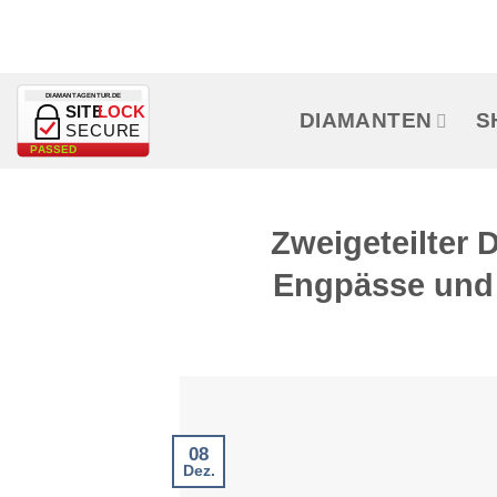
Zum
Inhalt
springen
DIAMANTAGENTUR.DE
SITE
LOCK
DIAMANTEN
S
SECURE
PASSED
Zweigeteilter
Engpässe und 
08
Dez.