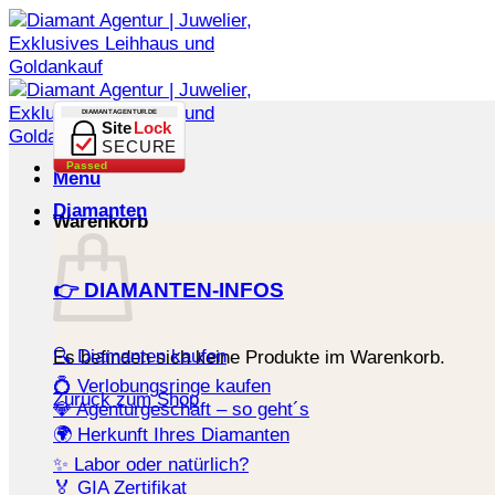
Zum
Inhalt
springen
DIAMANTAGENTUR.DE
Site
Lock
SECURE
Passed
Menü
Diamanten
Warenkorb
👉 DIAMANTEN-INFOS
🔍 Diamanten kaufen
Es befinden sich keine Produkte im Warenkorb.
💍 Verlobungsringe kaufen
Zurück zum Shop
💎 Agenturgeschäft – so geht´s
🌍 Herkunft Ihres Diamanten
✨ Labor oder natürlich?
🏅 GIA Zertifikat