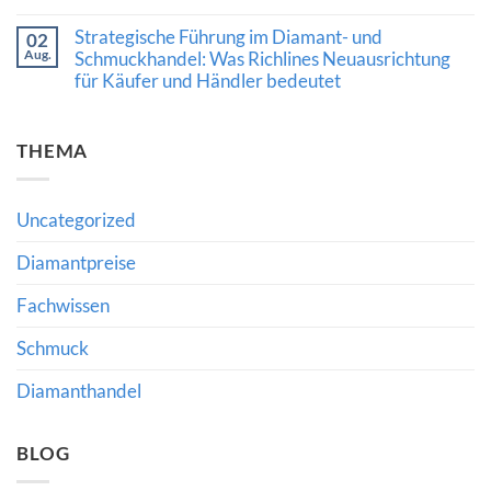
Keine
Chancen,
den
Kommentare
Risiken
Wert
Strategische Führung im Diamant- und
02
zu
und
hochwertiger
Aug.
Qatar
Schmuckhandel: Was Richlines Neuausrichtung
die
Edelsteine
Diamond
Bedeutung
verraten
für Käufer und Händler bedeutet
Exchange:
fachkundiger
Neue
Beratung
Keine
Impulse
Kommentare
für
zu
den
THEMA
Strategische
internationalen
Führung
Diamanthandel
im
Diamant-
und
Uncategorized
Schmuckhandel:
Was
Richlines
Diamantpreise
Neuausrichtung
für
Fachwissen
Käufer
und
Händler
Schmuck
bedeutet
Diamanthandel
BLOG