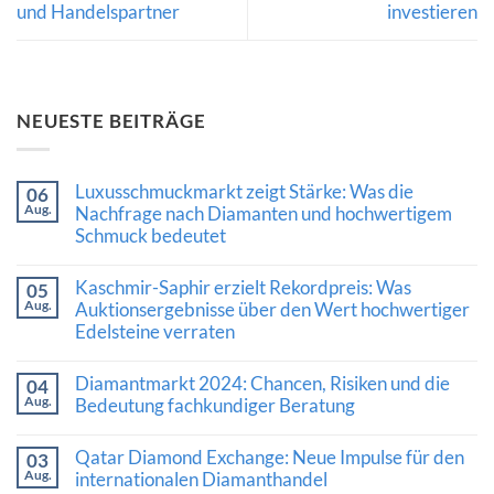
und Handelspartner
investieren
NEUESTE BEITRÄGE
Luxusschmuckmarkt zeigt Stärke: Was die
06
Aug.
Nachfrage nach Diamanten und hochwertigem
Schmuck bedeutet
Keine
Kommentare
Kaschmir-Saphir erzielt Rekordpreis: Was
05
zu
Aug.
Luxusschmuckmarkt
Auktionsergebnisse über den Wert hochwertiger
zeigt
Edelsteine verraten
Stärke:
Was
Keine
die
Kommentare
Diamantmarkt 2024: Chancen, Risiken und die
Nachfrage
04
zu
nach
Aug.
Kaschmir-
Bedeutung fachkundiger Beratung
Diamanten
Saphir
und
Keine
erzielt
hochwertigem
Kommentare
Rekordpreis:
Qatar Diamond Exchange: Neue Impulse für den
03
Schmuck
zu
Was
Aug.
bedeutet
Diamantmarkt
internationalen Diamanthandel
Auktionsergebnisse
2024:
über