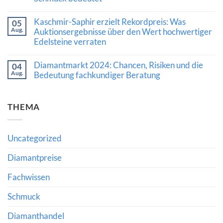
und
Vertrauen:
Keine
Was
Kommentare
Kaschmir-Saphir erzielt Rekordpreis: Was
die
05
zu
Auszeichnung
Aug.
Luxusschmuckmarkt
Auktionsergebnisse über den Wert hochwertiger
von
zeigt
Edelsteine verraten
Al
Stärke:
Gilbertson
Was
Keine
für
die
Kommentare
den
Diamantmarkt 2024: Chancen, Risiken und die
Nachfrage
04
zu
Diamantkauf
nach
Aug.
Kaschmir-
Bedeutung fachkundiger Beratung
bedeutet
Diamanten
Saphir
und
Keine
erzielt
hochwertigem
Kommentare
Rekordpreis:
Schmuck
zu
Was
THEMA
bedeutet
Diamantmarkt
Auktionsergebnisse
2024:
über
Chancen,
den
Risiken
Wert
und
hochwertiger
Uncategorized
die
Edelsteine
Bedeutung
verraten
fachkundiger
Diamantpreise
Beratung
Fachwissen
Schmuck
Diamanthandel