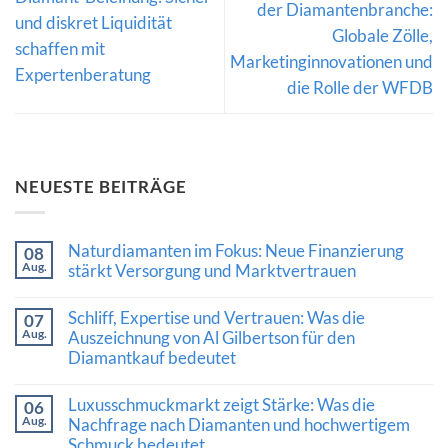
der Diamantenbranche:
und diskret Liquidität
Globale Zölle,
schaffen mit
Marketinginnovationen und
Expertenberatung
die Rolle der WFDB
NEUESTE BEITRÄGE
Naturdiamanten im Fokus: Neue Finanzierung
08
Aug.
stärkt Versorgung und Marktvertrauen
Keine
Kommentare
Schliff, Expertise und Vertrauen: Was die
07
zu
Aug.
Naturdiamanten
Auszeichnung von Al Gilbertson für den
im
Diamantkauf bedeutet
Fokus:
Neue
Keine
Finanzierung
Kommentare
Luxusschmuckmarkt zeigt Stärke: Was die
stärkt
06
zu
Versorgung
Aug.
Schliff,
Nachfrage nach Diamanten und hochwertigem
und
Expertise
Schmuck bedeutet
Marktvertrauen