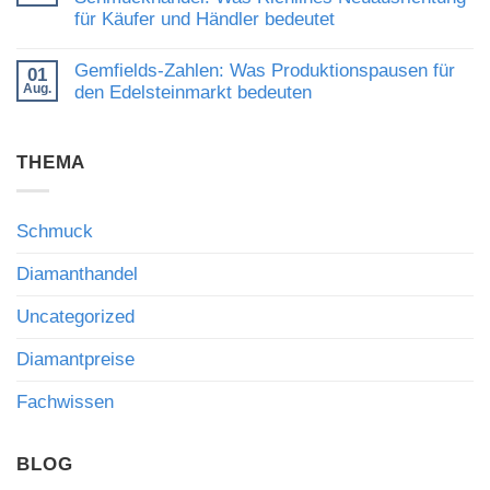
Diamond
Bedeutung
verraten
für Käufer und Händler bedeutet
Exchange:
fachkundiger
Neue
Beratung
Keine
Impulse
Kommentare
Gemfields-Zahlen: Was Produktionspausen für
für
01
zu
den
Aug.
Strategische
den Edelsteinmarkt bedeuten
internationalen
Führung
Diamanthandel
Keine
im
Kommentare
Diamant-
zu
und
THEMA
Gemfields-
Schmuckhandel:
Zahlen:
Was
Was
Richlines
Produktionspausen
Neuausrichtung
für
für
Schmuck
den
Käufer
Edelsteinmarkt
und
bedeuten
Diamanthandel
Händler
bedeutet
Uncategorized
Diamantpreise
Fachwissen
BLOG