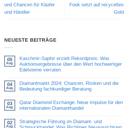
und Chancen für Käufer
Fook setzt auf recyceltes
und Händler
Gold
NEUESTE BEITRÄGE
Kaschmir-Saphir erzielt Rekordpreis: Was
05
Aug.
Auktionsergebnisse über den Wert hochwertiger
Edelsteine verraten
Keine
Kommentare
Diamantmarkt 2024: Chancen, Risiken und die
04
zu
Aug.
Kaschmir-
Bedeutung fachkundiger Beratung
Saphir
Keine
erzielt
Kommentare
Rekordpreis:
Qatar Diamond Exchange: Neue Impulse für den
03
zu
Was
Aug.
Diamantmarkt
internationalen Diamanthandel
Auktionsergebnisse
2024:
über
Keine
Chancen,
den
Kommentare
Risiken
Wert
Strategische Führung im Diamant- und
02
zu
und
hochwertiger
Aug.
Qatar
Schmuckhandel: Was Richlines Neuausrichtung
die
Edelsteine