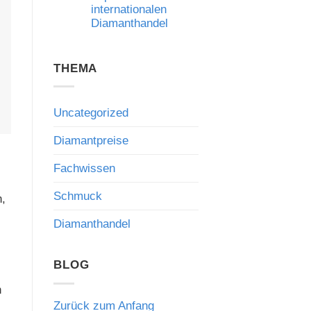
internationalen
Risiken
und
Diamanthandel
die
Bedeutung
Keine
fachkundiger
Kommentare
Beratung
zu
THEMA
Qatar
Diamond
Exchange:
Neue
Impulse
Uncategorized
für
den
internationalen
Diamantpreise
Diamanthandel
Fachwissen
Schmuck
n,
Diamanthandel
BLOG
n
Zurück zum Anfang