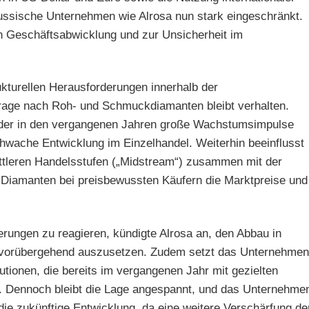
ussische Unternehmen wie Alrosa nun stark eingeschränkt.
n Geschäftsabwicklung und zur Unsicherheit im
ukturellen Herausforderungen innerhalb der
rage nach Roh- und Schmuckdiamanten bleibt verhalten.
 der in den vergangenen Jahren große Wachstumsimpulse
chwache Entwicklung im Einzelhandel. Weiterhin beeinflusst
ttleren Handelsstufen („Midstream“) zusammen mit der
Diamanten bei preisbewussten Käufern die Marktpreise und
rungen zu reagieren, kündigte Alrosa an, den Abbau in
n vorübergehend auszusetzen. Zudem setzt das Unternehmen
tutionen, die bereits im vergangenen Jahr mit gezielten
en. Dennoch bleibt die Lage angespannt, und das Unternehme
 die zukünftige Entwicklung, da eine weitere Verschärfung de