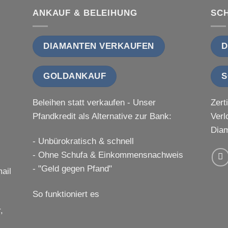
ANKAUF & BELEIHUNG
SC
DIAMANTEN VERKAUFEN
D
GOLDANKAUF
S
Beleihen statt verkaufen - Unser
Zert
Pfandkredit als Alternative zur Bank:
Verl
Diam
- Unbürokratisch & schnell
- Ohne Schufa & Einkommensnachweis
- "Geld gegen Pfand"
ail
So funktioniert es
,