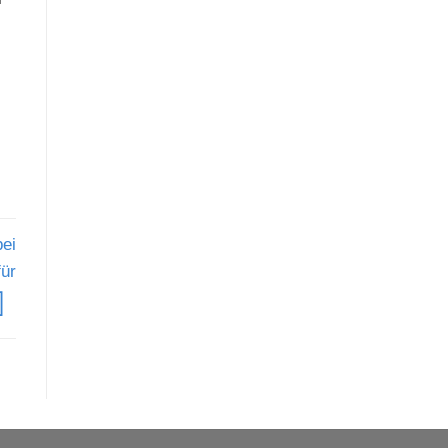
ei
für