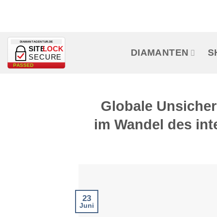
Zum
Inhalt
springen
DIAMANTAGENTUR.DE
SITE
LOCK
DIAMANTEN
S
SECURE
PASSED
Globale Unsicher
im Wandel des int
23
Juni