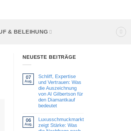
UF & BELEIHUNG
NEUESTE BEITRÄGE
Schliff, Expertise
07
Aug.
und Vertrauen: Was
die Auszeichnung
von Al Gilbertson für
den Diamantkauf
bedeutet
Keine
Kommentare
Luxusschmuckmarkt
06
zu
Schliff,
Aug.
zeigt Stärke: Was
Expertise
die Nachfrage nach