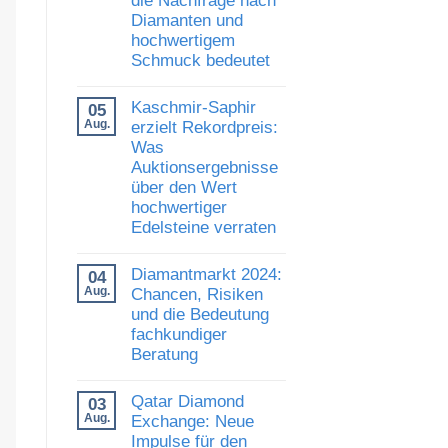
und
Diamanten und
Vertrauen:
Was
hochwertigem
die
Schmuck bedeutet
Auszeichnung
von
Keine
Al
Kommentare
Gilbertson
Kaschmir-Saphir
05
zu
für
Luxusschmuckmarkt
Aug.
erzielt Rekordpreis:
den
zeigt
Diamantkauf
Was
Stärke:
bedeutet
Auktionsergebnisse
Was
die
über den Wert
Nachfrage
hochwertiger
nach
Diamanten
Edelsteine verraten
und
hochwertigem
Keine
Schmuck
Kommentare
Diamantmarkt 2024:
04
zu
bedeutet
Kaschmir-
Aug.
Chancen, Risiken
Saphir
und die Bedeutung
erzielt
fachkundiger
Rekordpreis:
Was
Beratung
Auktionsergebnisse
über
Keine
den
Kommentare
Qatar Diamond
03
Wert
zu
hochwertiger
Diamantmarkt
Aug.
Exchange: Neue
Edelsteine
2024:
Impulse für den
verraten
Chancen,