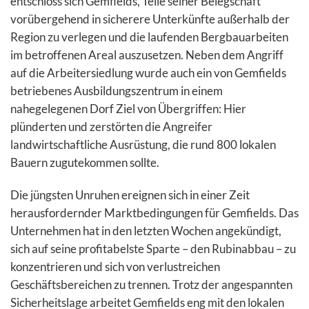
entschloss sich Gemfields, Teile seiner Belegschaft
vorübergehend in sicherere Unterkünfte außerhalb der
Region zu verlegen und die laufenden Bergbauarbeiten
im betroffenen Areal auszusetzen. Neben dem Angriff
auf die Arbeitersiedlung wurde auch ein von Gemfields
betriebenes Ausbildungszentrum in einem
nahegelegenen Dorf Ziel von Übergriffen: Hier
plünderten und zerstörten die Angreifer
landwirtschaftliche Ausrüstung, die rund 800 lokalen
Bauern zugutekommen sollte.
Die jüngsten Unruhen ereignen sich in einer Zeit
herausfordernder Marktbedingungen für Gemfields. Das
Unternehmen hat in den letzten Wochen angekündigt,
sich auf seine profitabelste Sparte – den Rubinabbau – zu
konzentrieren und sich von verlustreichen
Geschäftsbereichen zu trennen. Trotz der angespannten
Sicherheitslage arbeitet Gemfields eng mit den lokalen