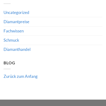
2024:
über
Chancen,
den
Risiken
Wert
und
hochwertiger
Uncategorized
die
Edelsteine
Bedeutung
verraten
fachkundiger
Diamantpreise
Beratung
Fachwissen
Schmuck
Diamanthandel
BLOG
Zurück zum Anfang