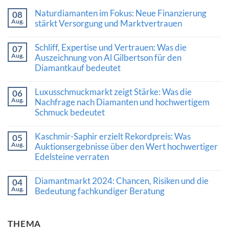
Naturdiamanten im Fokus: Neue Finanzierung
08
Aug.
stärkt Versorgung und Marktvertrauen
Keine
Kommentare
Schliff, Expertise und Vertrauen: Was die
07
zu
Aug.
Naturdiamanten
Auszeichnung von Al Gilbertson für den
im
Diamantkauf bedeutet
Fokus:
Neue
Keine
Finanzierung
Kommentare
Luxusschmuckmarkt zeigt Stärke: Was die
stärkt
06
zu
Versorgung
Aug.
Schliff,
Nachfrage nach Diamanten und hochwertigem
und
Expertise
Schmuck bedeutet
Marktvertrauen
und
Vertrauen:
Keine
Was
Kommentare
Kaschmir-Saphir erzielt Rekordpreis: Was
die
05
zu
Auszeichnung
Aug.
Luxusschmuckmarkt
Auktionsergebnisse über den Wert hochwertiger
von
zeigt
Edelsteine verraten
Al
Stärke:
Gilbertson
Was
Keine
für
die
Kommentare
den
Diamantmarkt 2024: Chancen, Risiken und die
Nachfrage
04
zu
Diamantkauf
nach
Aug.
Kaschmir-
Bedeutung fachkundiger Beratung
bedeutet
Diamanten
Saphir
und
Keine
erzielt
hochwertigem
Kommentare
Rekordpreis:
Schmuck
zu
Was
THEMA
bedeutet
Diamantmarkt
Auktionsergebnisse