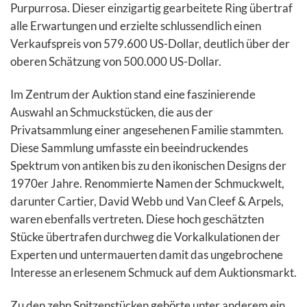
Purpurrosa. Dieser einzigartig gearbeitete Ring übertraf
alle Erwartungen und erzielte schlussendlich einen
Verkaufspreis von 579.600 US-Dollar, deutlich über der
oberen Schätzung von 500.000 US-Dollar.
Im Zentrum der Auktion stand eine faszinierende
Auswahl an Schmuckstücken, die aus der
Privatsammlung einer angesehenen Familie stammten.
Diese Sammlung umfasste ein beeindruckendes
Spektrum von antiken bis zu den ikonischen Designs der
1970er Jahre. Renommierte Namen der Schmuckwelt,
darunter Cartier, David Webb und Van Cleef & Arpels,
waren ebenfalls vertreten. Diese hoch geschätzten
Stücke übertrafen durchweg die Vorkalkulationen der
Experten und untermauerten damit das ungebrochene
Interesse an erlesenem Schmuck auf dem Auktionsmarkt.
Zu den zehn Spitzenstücken gehörte unter anderem ein