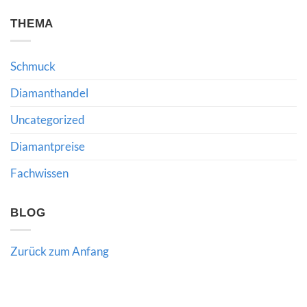
Kommentare
Risiken
Wert
zu
und
hochwertiger
Qatar
THEMA
die
Edelsteine
Diamond
Bedeutung
verraten
Exchange:
fachkundiger
Neue
Beratung
Impulse
Schmuck
für
den
internationalen
Diamanthandel
Diamanthandel
Uncategorized
Diamantpreise
Fachwissen
BLOG
Zurück zum Anfang