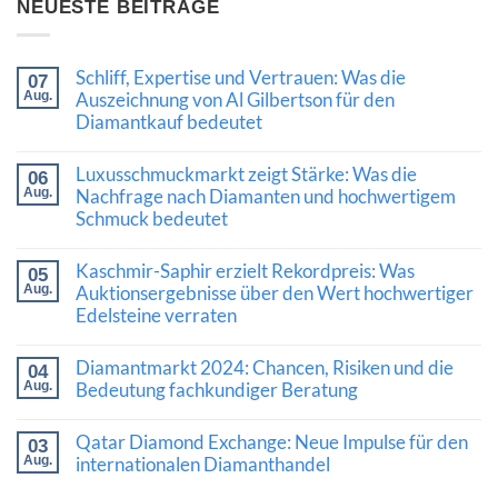
NEUESTE BEITRÄGE
Schliff, Expertise und Vertrauen: Was die
07
Aug.
Auszeichnung von Al Gilbertson für den
Diamantkauf bedeutet
Keine
Kommentare
Luxusschmuckmarkt zeigt Stärke: Was die
06
zu
Schliff,
Aug.
Nachfrage nach Diamanten und hochwertigem
Expertise
Schmuck bedeutet
und
Vertrauen:
Keine
Was
Kommentare
Kaschmir-Saphir erzielt Rekordpreis: Was
die
05
zu
Auszeichnung
Luxusschmuckmarkt
Aug.
Auktionsergebnisse über den Wert hochwertiger
von
zeigt
Edelsteine verraten
Al
Stärke:
Gilbertson
Was
Keine
für
die
Kommentare
den
Diamantmarkt 2024: Chancen, Risiken und die
Nachfrage
04
zu
Diamantkauf
nach
Kaschmir-
Aug.
Bedeutung fachkundiger Beratung
bedeutet
Diamanten
Saphir
und
Keine
erzielt
hochwertigem
Kommentare
Rekordpreis:
Qatar Diamond Exchange: Neue Impulse für den
03
Schmuck
zu
Was
bedeutet
Diamantmarkt
Aug.
internationalen Diamanthandel
Auktionsergebnisse
2024:
über
Keine
Chancen,
den