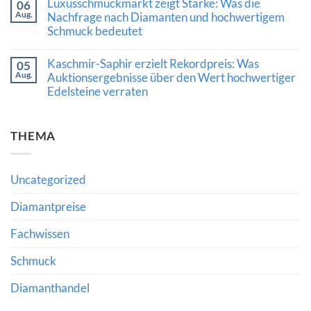
Luxusschmuckmarkt zeigt Stärke: Was die
stärkt
06
zu
Versorgung
Aug.
Schliff,
Nachfrage nach Diamanten und hochwertigem
und
Expertise
Schmuck bedeutet
Marktvertrauen
und
Vertrauen:
Keine
Was
Kommentare
Kaschmir-Saphir erzielt Rekordpreis: Was
die
05
zu
Auszeichnung
Aug.
Luxusschmuckmarkt
Auktionsergebnisse über den Wert hochwertiger
von
zeigt
Edelsteine verraten
Al
Stärke:
Gilbertson
Was
Keine
für
die
Kommentare
den
Nachfrage
zu
Diamantkauf
nach
THEMA
Kaschmir-
bedeutet
Diamanten
Saphir
und
erzielt
hochwertigem
Rekordpreis:
Schmuck
Was
Uncategorized
bedeutet
Auktionsergebnisse
über
den
Diamantpreise
Wert
hochwertiger
Fachwissen
Edelsteine
verraten
Schmuck
Diamanthandel