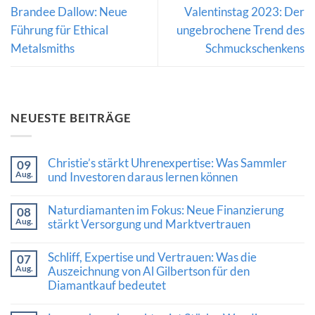
Brandee Dallow: Neue
Valentinstag 2023: Der
Führung für Ethical
ungebrochene Trend des
Metalsmiths
Schmuckschenkens
NEUESTE BEITRÄGE
Christie’s stärkt Uhrenexpertise: Was Sammler
09
Aug.
und Investoren daraus lernen können
Keine
Kommentare
Naturdiamanten im Fokus: Neue Finanzierung
08
zu
Aug.
Christie’s
stärkt Versorgung und Marktvertrauen
stärkt
Keine
Uhrenexpertise:
Kommentare
Was
Schliff, Expertise und Vertrauen: Was die
07
zu
Sammler
Aug.
Naturdiamanten
Auszeichnung von Al Gilbertson für den
und
im
Investoren
Diamantkauf bedeutet
Fokus:
daraus
Neue
lernen
Keine
Finanzierung
können
Kommentare