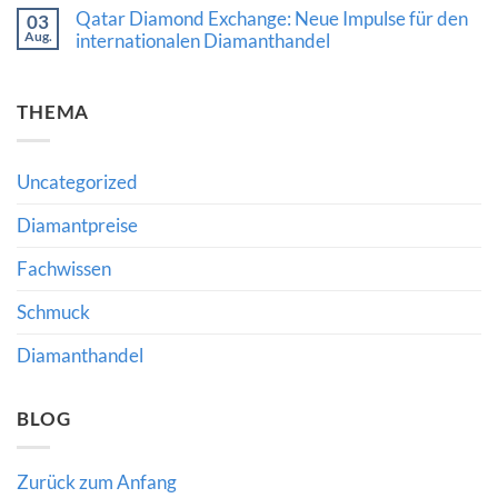
hochwertigem
Kommentare
Rekordpreis:
Qatar Diamond Exchange: Neue Impulse für den
03
Schmuck
zu
Was
Aug.
bedeutet
Diamantmarkt
internationalen Diamanthandel
Auktionsergebnisse
2024:
über
Keine
Chancen,
den
Kommentare
Risiken
Wert
zu
und
hochwertiger
THEMA
Qatar
die
Edelsteine
Diamond
Bedeutung
verraten
Exchange:
fachkundiger
Neue
Beratung
Impulse
Uncategorized
für
den
internationalen
Diamantpreise
Diamanthandel
Fachwissen
Schmuck
Diamanthandel
BLOG
Zurück zum Anfang