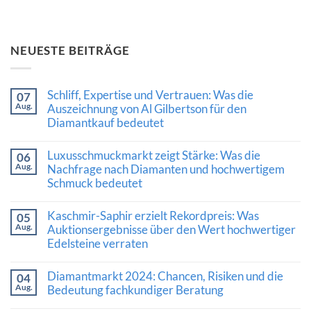
NEUESTE BEITRÄGE
Schliff, Expertise und Vertrauen: Was die
07
Aug.
Auszeichnung von Al Gilbertson für den
Diamantkauf bedeutet
Keine
Kommentare
Luxusschmuckmarkt zeigt Stärke: Was die
06
zu
Aug.
Schliff,
Nachfrage nach Diamanten und hochwertigem
Expertise
Schmuck bedeutet
und
Vertrauen:
Keine
Was
Kommentare
Kaschmir-Saphir erzielt Rekordpreis: Was
die
05
zu
Auszeichnung
Aug.
Luxusschmuckmarkt
Auktionsergebnisse über den Wert hochwertiger
von
zeigt
Edelsteine verraten
Al
Stärke:
Gilbertson
Was
Keine
für
die
Kommentare
den
Diamantmarkt 2024: Chancen, Risiken und die
Nachfrage
04
zu
Diamantkauf
nach
Aug.
Kaschmir-
Bedeutung fachkundiger Beratung
bedeutet
Diamanten
Saphir
und
Keine
erzielt