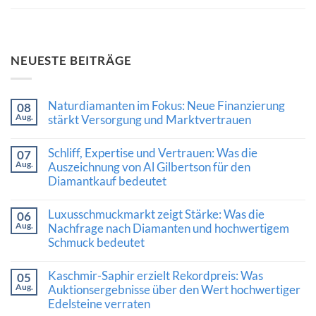
NEUESTE BEITRÄGE
Naturdiamanten im Fokus: Neue Finanzierung
08
Aug.
stärkt Versorgung und Marktvertrauen
Keine
Kommentare
Schliff, Expertise und Vertrauen: Was die
07
zu
Aug.
Naturdiamanten
Auszeichnung von Al Gilbertson für den
im
Diamantkauf bedeutet
Fokus:
Neue
Keine
Finanzierung
Kommentare
Luxusschmuckmarkt zeigt Stärke: Was die
stärkt
06
zu
Versorgung
Aug.
Schliff,
Nachfrage nach Diamanten und hochwertigem
und
Expertise
Schmuck bedeutet
Marktvertrauen
und
Vertrauen:
Keine
Was
Kommentare
Kaschmir-Saphir erzielt Rekordpreis: Was
die
05
zu
Auszeichnung
Aug.
Luxusschmuckmarkt
Auktionsergebnisse über den Wert hochwertiger
von
zeigt
Edelsteine verraten
Al
Stärke:
Gilbertson