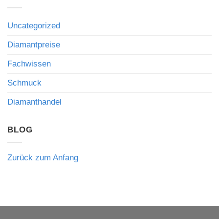
Saphir
und
erzielt
hochwertigem
Rekordpreis:
Schmuck
Was
Uncategorized
bedeutet
Auktionsergebnisse
über
den
Diamantpreise
Wert
hochwertiger
Fachwissen
Edelsteine
verraten
Schmuck
Diamanthandel
BLOG
Zurück zum Anfang