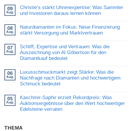
Christie’s stärkt Uhrenexpertise: Was Sammler
09
Aug.
und Investoren daraus lernen können
Keine
Kommentare
Naturdiamanten im Fokus: Neue Finanzierung
08
zu
Aug.
Christie’s
stärkt Versorgung und Marktvertrauen
stärkt
Keine
Uhrenexpertise:
Kommentare
Was
Schliff, Expertise und Vertrauen: Was die
07
zu
Sammler
Aug.
Naturdiamanten
Auszeichnung von Al Gilbertson für den
und
im
Investoren
Diamantkauf bedeutet
Fokus:
daraus
Neue
lernen
Keine
Finanzierung
können
Kommentare
Luxusschmuckmarkt zeigt Stärke: Was die
stärkt
06
zu
Versorgung
Aug.
Schliff,
Nachfrage nach Diamanten und hochwertigem
und
Expertise
Schmuck bedeutet
Marktvertrauen
und
Vertrauen:
Keine
Was
Kommentare
Kaschmir-Saphir erzielt Rekordpreis: Was
die
05
zu
Auszeichnung
Aug.
Luxusschmuckmarkt
Auktionsergebnisse über den Wert hochwertiger
von
zeigt
Edelsteine verraten
Al
Stärke:
Gilbertson
Was
Keine
für
die
Kommentare
den
Nachfrage
zu
Diamantkauf
nach
THEMA
Kaschmir-
bedeutet
Diamanten