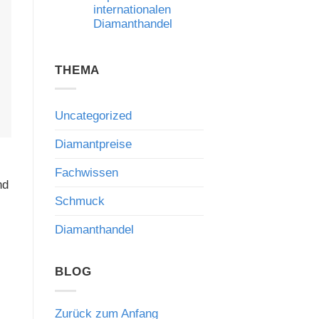
internationalen
Risiken
und
Diamanthandel
die
Bedeutung
Keine
fachkundiger
Kommentare
Beratung
zu
THEMA
Qatar
Diamond
Exchange:
Neue
Impulse
Uncategorized
für
den
internationalen
Diamantpreise
Diamanthandel
Fachwissen
nd
Schmuck
Diamanthandel
BLOG
Zurück zum Anfang