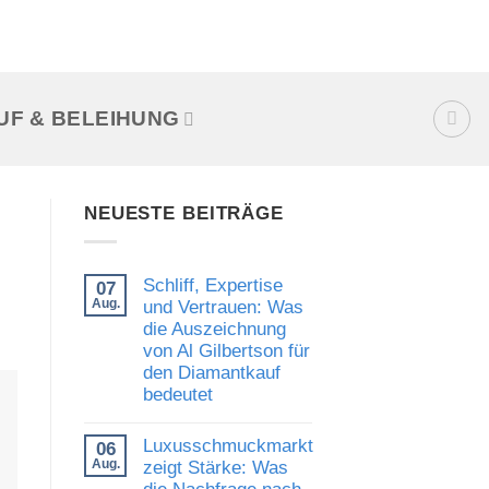
UF & BELEIHUNG
NEUESTE BEITRÄGE
Schliff, Expertise
07
Aug.
und Vertrauen: Was
die Auszeichnung
von Al Gilbertson für
den Diamantkauf
bedeutet
Keine
Kommentare
Luxusschmuckmarkt
06
zu
Schliff,
Aug.
zeigt Stärke: Was
Expertise
die Nachfrage nach