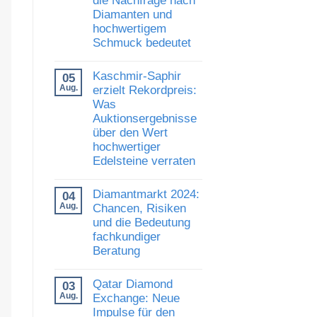
und
Diamanten und
Vertrauen:
Was
hochwertigem
die
Schmuck bedeutet
Auszeichnung
von
Keine
Al
Kommentare
Gilbertson
Kaschmir-Saphir
05
zu
für
Luxusschmuckmarkt
Aug.
erzielt Rekordpreis:
den
zeigt
Diamantkauf
Was
Stärke:
bedeutet
Auktionsergebnisse
Was
die
über den Wert
Nachfrage
hochwertiger
nach
Diamanten
Edelsteine verraten
und
hochwertigem
Keine
Schmuck
Kommentare
Diamantmarkt 2024:
04
zu
bedeutet
Kaschmir-
Aug.
Chancen, Risiken
Saphir
und die Bedeutung
erzielt
fachkundiger
Rekordpreis:
Was
Beratung
Auktionsergebnisse
über
Keine
den
Kommentare
Qatar Diamond
03
Wert
zu
hochwertiger
Diamantmarkt
Aug.
Exchange: Neue
Edelsteine
2024:
Impulse für den
verraten
Chancen,