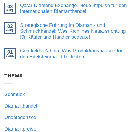
Kommentare
Rekordpreis:
Qatar Diamond Exchange: Neue Impulse für den
03
zu
Was
Aug.
Diamantmarkt
internationalen Diamanthandel
Auktionsergebnisse
2024:
über
Keine
Chancen,
den
Kommentare
Risiken
Wert
Strategische Führung im Diamant- und
02
zu
und
hochwertiger
Aug.
Qatar
Schmuckhandel: Was Richlines Neuausrichtung
die
Edelsteine
Diamond
Bedeutung
verraten
für Käufer und Händler bedeutet
Exchange:
fachkundiger
Neue
Beratung
Keine
Impulse
Kommentare
Gemfields-Zahlen: Was Produktionspausen für
für
01
zu
den
Aug.
Strategische
den Edelsteinmarkt bedeuten
internationalen
Führung
Diamanthandel
Keine
im
Kommentare
Diamant-
zu
und
THEMA
Gemfields-
Schmuckhandel:
Zahlen:
Was
Was
Richlines
Produktionspausen
Neuausrichtung
für
für
Schmuck
den
Käufer
Edelsteinmarkt
und
bedeuten
Diamanthandel
Händler
bedeutet
Uncategorized
Diamantpreise