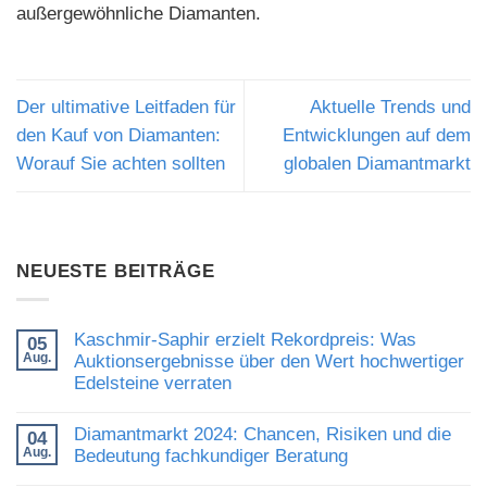
außergewöhnliche Diamanten.
Der ultimative Leitfaden für
Aktuelle Trends und
den Kauf von Diamanten:
Entwicklungen auf dem
Worauf Sie achten sollten
globalen Diamantmarkt
NEUESTE BEITRÄGE
Kaschmir-Saphir erzielt Rekordpreis: Was
05
Aug.
Auktionsergebnisse über den Wert hochwertiger
Edelsteine verraten
Keine
Kommentare
Diamantmarkt 2024: Chancen, Risiken und die
04
zu
Aug.
Kaschmir-
Bedeutung fachkundiger Beratung
Saphir
Keine
erzielt