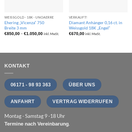
WEISSGOLD · 18K · UNOAERRE
VERKAUFT!
Ehering „Vicenza“ 750
Diamant Anhänger 0,16 ct. in
Breite 3 mm
Weissgold 18K „Engel“
Preisspanne:
–
€
850,00
€
1.050,00
€
670,00
inkl. MwSt.
inkl. MwSt.
€850,00
bis
€1.050,00
KONTAKT
06171 - 98 93 363
ÜBER UNS
ANFAHRT
VERTRAG WIDERRUFEN
Montag - Samstag 9 -18 Uhr
.
Termine nach Vereinbarung