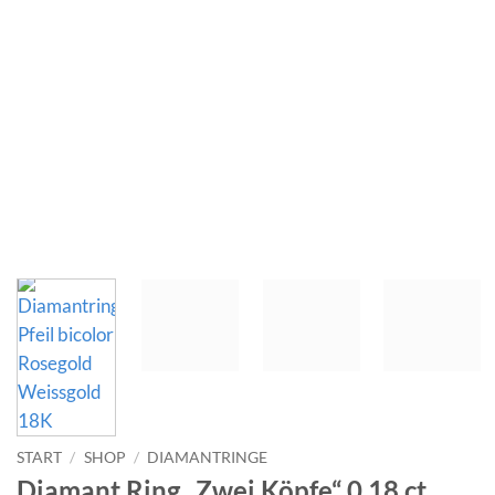
START
/
SHOP
/
DIAMANTRINGE
Diamant Ring „Zwei Köpfe“ 0,18 ct.