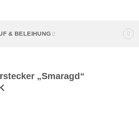
UF & BELEIHUNG
rstecker „Smaragd“
8K