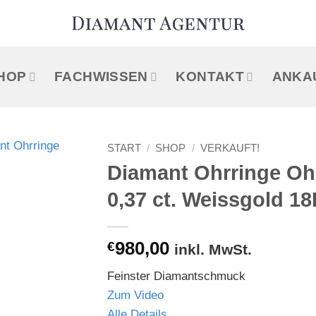
HOP
FACHWISSEN
KONTAKT
ANKA
START
/
SHOP
/
VERKAUFT!
Diamant Ohrringe Oh
0,37 ct. Weissgold 1
€
980,00
inkl. MwSt.
Feinster Diamantschmuck
Zum Video
Alle Details