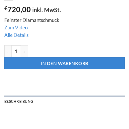
€
720,00
inkl. MwSt.
Feinster Diamantschmuck
Zum Video
Alle Details
Diamant Ohrringe Ohrstecker "Baguette" 0,32 ct. in Roségold 
IN DEN WARENKORB
BESCHREIBUNG