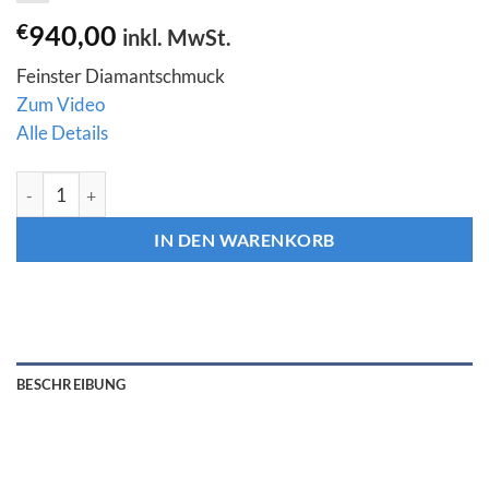
€
940,00
inkl. MwSt.
Feinster Diamantschmuck
Zum Video
Alle Details
Diamant Ohrringe "Seesterne" 0,37 ct. in Roségold 18K Menge
IN DEN WARENKORB
BESCHREIBUNG