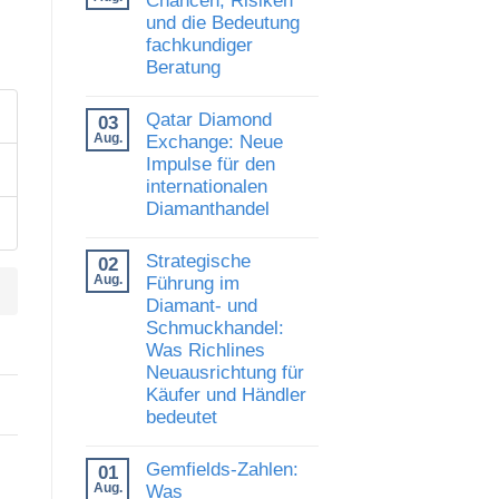
Saphir
und die Bedeutung
erzielt
fachkundiger
Rekordpreis:
Was
Beratung
Auktionsergebnisse
über
Keine
den
Kommentare
Qatar Diamond
03
Wert
zu
hochwertiger
Diamantmarkt
Aug.
Exchange: Neue
Edelsteine
2024:
Impulse für den
verraten
Chancen,
internationalen
Risiken
und
Diamanthandel
die
Bedeutung
Keine
fachkundiger
Kommentare
Strategische
02
Beratung
zu
Qatar
Aug.
Führung im
Diamond
Diamant- und
Exchange:
Schmuckhandel:
Neue
Impulse
Was Richlines
für
Neuausrichtung für
den
internationalen
Käufer und Händler
Diamanthandel
bedeutet
Keine
Kommentare
Gemfields-Zahlen:
01
zu
Strategische
Aug.
Was