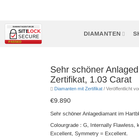
Zum
Inhalt
springen
DIAMANTAGENTUR.DE
SITE
LOCK
DIAMANTEN
S
SECURE
PASSED
Sehr schöner Anlaged
Zertifikat, 1.03 Carat
Diamanten mit Zertifikat
/
Veröffentlicht 
€9.890
Sehr schöner Anlagediamant im Hartblo
Colourgrade : G, Internally Flawless,
Excellent, Symmetry = Excellent.