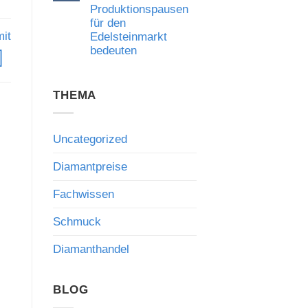
Führung
Produktionspausen
im
für den
Diamant-
und
mit
Edelsteinmarkt
Schmuckhandel:
bedeuten
Was
Richlines
Keine
Neuausrichtung
Kommentare
für
zu
Käufer
THEMA
Gemfields-
und
Zahlen:
Händler
Was
bedeutet
Produktionspausen
für
Uncategorized
den
Edelsteinmarkt
bedeuten
Diamantpreise
Fachwissen
Schmuck
Diamanthandel
BLOG