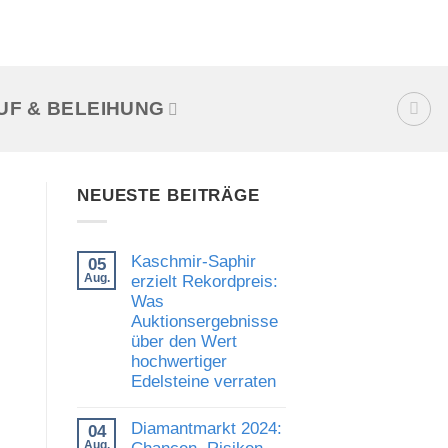
UF & BELEIHUNG
NEUESTE BEITRÄGE
Kaschmir-Saphir
05
Aug.
erzielt Rekordpreis:
Was
Auktionsergebnisse
über den Wert
hochwertiger
Edelsteine verraten
Keine
Kommentare
Diamantmarkt 2024:
04
zu
Kaschmir-
Aug.
Chancen, Risiken