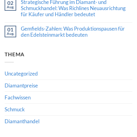
Wert
Strategische Führung im Diamant- und
02
zu
und
hochwertiger
Aug.
Qatar
Schmuckhandel: Was Richlines Neuausrichtung
die
Edelsteine
Diamond
Bedeutung
verraten
für Käufer und Händler bedeutet
Exchange:
fachkundiger
Neue
Beratung
Keine
Impulse
Kommentare
Gemfields-Zahlen: Was Produktionspausen für
für
01
zu
den
Aug.
Strategische
den Edelsteinmarkt bedeuten
internationalen
Führung
Diamanthandel
Keine
im
Kommentare
Diamant-
zu
und
THEMA
Gemfields-
Schmuckhandel:
Zahlen:
Was
Was
Richlines
Produktionspausen
Neuausrichtung
für
für
Uncategorized
den
Käufer
Edelsteinmarkt
und
bedeuten
Diamantpreise
Händler
bedeutet
Fachwissen
Schmuck
Diamanthandel