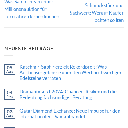
Was Sammler von einer
Schmuckstück und
Millionenauktion für
Sachwert: Worauf Käufer
Luxusuhren lernen können
achten sollten
NEUESTE BEITRÄGE
Kaschmir-Saphir erzielt Rekordpreis: Was
05
Aug.
Auktionsergebnisse über den Wert hochwertiger
Edelsteine verraten
Keine
Kommentare
Diamantmarkt 2024: Chancen, Risiken und die
04
zu
Aug.
Kaschmir-
Bedeutung fachkundiger Beratung
Saphir
Keine
erzielt
Kommentare
Rekordpreis:
Qatar Diamond Exchange: Neue Impulse für den
03
zu
Was
Aug.
Diamantmarkt
internationalen Diamanthandel
Auktionsergebnisse
2024:
über
Keine
Chancen,
den
Kommentare
Risiken