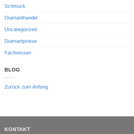
Beratung
Impulse
Schmuck
für
den
internationalen
Diamanthandel
Diamanthandel
Uncategorized
Diamantpreise
Fachwissen
BLOG
Zurück zum Anfang
KONTAKT