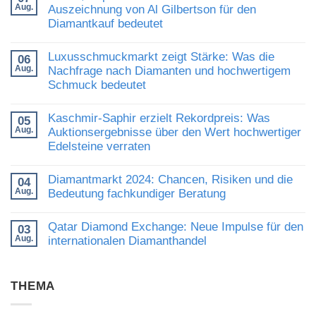
Aug.
Auszeichnung von Al Gilbertson für den
Diamantkauf bedeutet
Keine
Kommentare
Luxusschmuckmarkt zeigt Stärke: Was die
06
zu
Aug.
Schliff,
Nachfrage nach Diamanten und hochwertigem
Expertise
Schmuck bedeutet
und
Vertrauen:
Keine
Was
Kommentare
Kaschmir-Saphir erzielt Rekordpreis: Was
die
05
zu
Auszeichnung
Aug.
Luxusschmuckmarkt
Auktionsergebnisse über den Wert hochwertiger
von
zeigt
Edelsteine verraten
Al
Stärke:
Gilbertson
Was
Keine
für
die
Kommentare
den
Diamantmarkt 2024: Chancen, Risiken und die
Nachfrage
04
zu
Diamantkauf
nach
Aug.
Kaschmir-
Bedeutung fachkundiger Beratung
bedeutet
Diamanten
Saphir
und
Keine
erzielt
hochwertigem
Kommentare
Rekordpreis:
Qatar Diamond Exchange: Neue Impulse für den
03
Schmuck
zu
Was
Aug.
bedeutet
Diamantmarkt
internationalen Diamanthandel
Auktionsergebnisse
2024:
über
Keine
Chancen,
den
Kommentare
Risiken
Wert
zu
und
hochwertiger
THEMA
Qatar
die
Edelsteine
Diamond
Bedeutung
verraten
Exchange:
fachkundiger
Neue